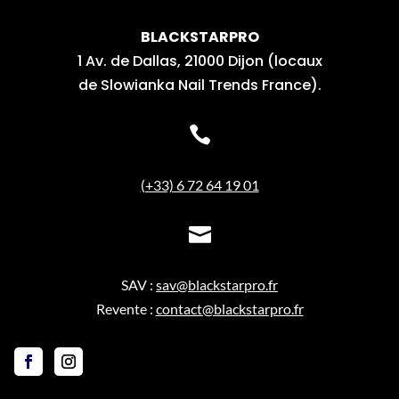
BLACKSTARPRO
1 Av. de Dallas, 21000 Dijon (locaux
de Slowianka Nail Trends France).

(+33) 6 72 64 19 01

SAV :
sav@blackstarpro.fr
Revente :
contact@blackstarpro.fr