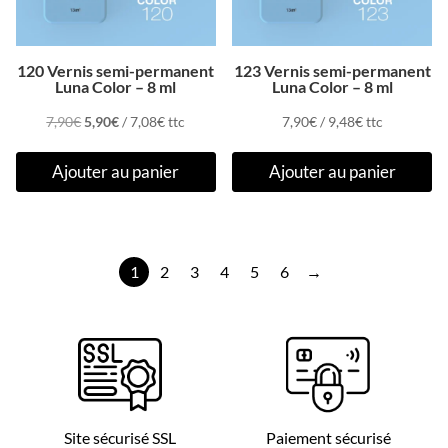
120 Vernis semi-permanent
123 Vernis semi-permanent
Luna Color – 8 ml
Luna Color – 8 ml
Le
Le
7,90
€
5,90
€
/
7,08
€
ttc
7,90
€
/
9,48
€
ttc
prix
prix
Ajouter au panier
Ajouter au panier
initial
actuel
était :
est :
7,90€.
5,90€.
1
2
3
4
5
6
→
Site sécurisé SSL
Paiement sécurisé