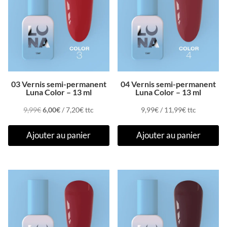
03 Vernis semi-permanent
04 Vernis semi-permanent
Luna Color – 13 ml
Luna Color – 13 ml
Le
Le
9,99
€
6,00
€
/
7,20
€
ttc
9,99
€
/
11,99
€
ttc
prix
prix
Ajouter au panier
Ajouter au panier
initial
actuel
était :
est :
9,99€.
6,00€.