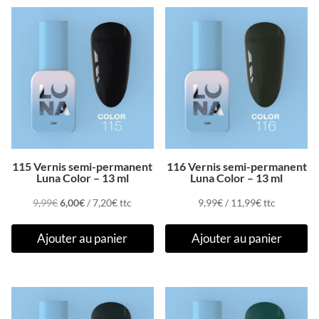
Promo !
115 Vernis semi-permanent
116 Vernis semi-permanent
Luna Color – 13 ml
Luna Color – 13 ml
Le
Le
9,99
€
6,00
€
/
7,20
€
ttc
9,99
€
/
11,99
€
ttc
prix
prix
Ajouter au panier
Ajouter au panier
initial
actuel
était :
est :
9,99€.
6,00€.