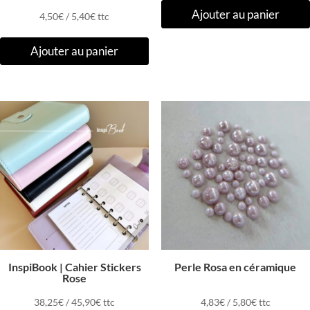
Ajouter au panier
4,50
€
/
5,40
€
ttc
Ajouter au panier
InspiBook | Cahier Stickers
Perle Rosa en céramique
Rose
38,25
€
/
45,90
€
ttc
4,83
€
/
5,80
€
ttc