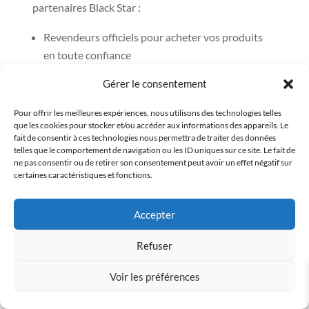
partenaires Black Star :
Revendeurs officiels pour acheter vos produits
en toute confiance
Nail artists de talent pour des poses créatives et
Gérer le consentement
techniques
Formateurs experts pour vous perfectionner ou
Pour offrir les meilleures expériences, nous utilisons des technologies telles
débuter dans le métier
que les cookies pour stocker et/ou accéder aux informations des appareils. Le
fait de consentir à ces technologies nous permettra de traiter des données
telles que le comportement de navigation ou les ID uniques sur ce site. Le fait de
ne pas consentir ou de retirer son consentement peut avoir un effet négatif sur
certaines caractéristiques et fonctions.
Accepter
Refuser
Voir les préférences