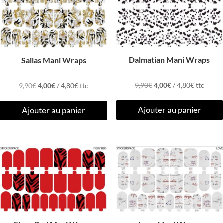
Dalmatian Mani Wraps
Sailas Mani Wraps
Le
Le
Le
Le
9,90
€
4,00
€
/
4,80
€
ttc
9,90
€
4,00
€
/
4,80
€
ttc
prix
prix
prix
prix
Ajouter au panier
Ajouter au panier
initial
actuel
initial
actuel
était :
est :
était :
est :
9,90€.
4,00€.
9,90€.
4,00€.
Promo !
Promo !