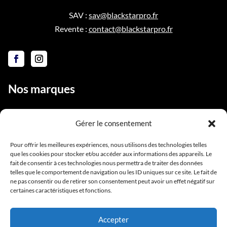
SAV :
sav@blackstarpro.fr
Revente :
contact@blackstarpro.fr
Nos marques
Gérer le consentement
Liens utiles
Pour offrir les meilleures expériences, nous utilisons des technologies telles
que les cookies pour stocker et/ou accéder aux informations des appareils. Le
Notre équipe
fait de consentir à ces technologies nous permettra de traiter des données
telles que le comportement de navigation ou les ID uniques sur ce site. Le fait de
Contact
ne pas consentir ou de retirer son consentement peut avoir un effet négatif sur
Conditions générales de vente
certaines caractéristiques et fonctions.
Mentions légales
Accepter