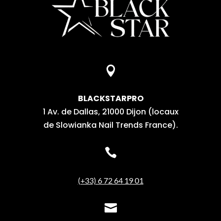

BLACKSTARPRO
1 Av. de Dallas, 21000 Dijon (locaux
de Slowianka Nail Trends France).

(+33) 6 72 64 19 01
