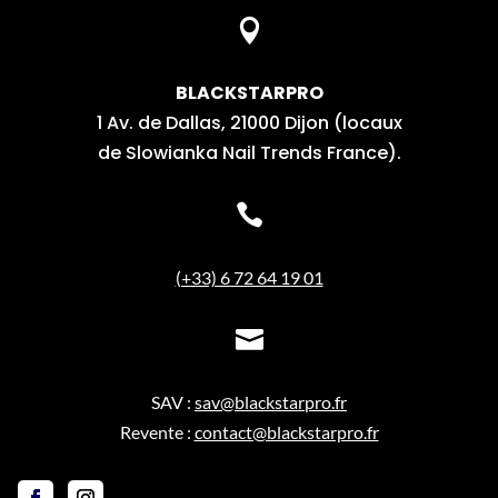

BLACKSTARPRO
1 Av. de Dallas, 21000 Dijon (locaux
de Slowianka Nail Trends France).

(+33) 6 72 64 19 01

SAV :
sav@blackstarpro.fr
Revente :
contact@blackstarpro.fr