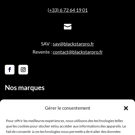
(+33) 6 72 64 19 01

SAV :
sav@blackstarpro.fr
Revente :
contact@blackstarpro.fr
Nos marques
Gérer le consentement
Liens utiles
Pour offrir les meilleures expériences, nous utilisons des technologies telles
que les cookies pour stocker et/ou accéder aux informations des appareils. Le
Notre équipe
fait de consentir à ces technologies nous permettra de traiter des données