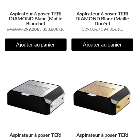
Aspirateur à poser TERI
Aspirateur à poser TERI
DIAMOND Blanc (Maille
DIAMOND Blanc (Maille
Blanche)
Dorée)
Le
Le
340,00
€
299,00
€
/
358,80
€
ttc
329,00
€
/
394,80
€
ttc
prix
prix
Ajouter au panier
Ajouter au panier
initial
actuel
était :
est :
340,00€.
299,00€.
Aspirateur à poser TERI
Aspirateur à poser TERI