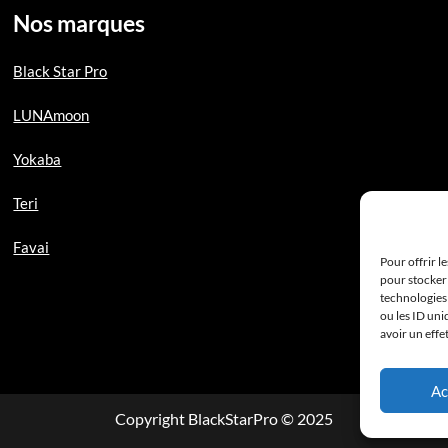
Nos marques
Black Star Pro
LUNAmoon
Yokaba
Teri
Favai
Pour offrir l
pour stocker 
technologies
ou les ID uni
avoir un effe
Ac
Copyright BlackStarPro © 2025