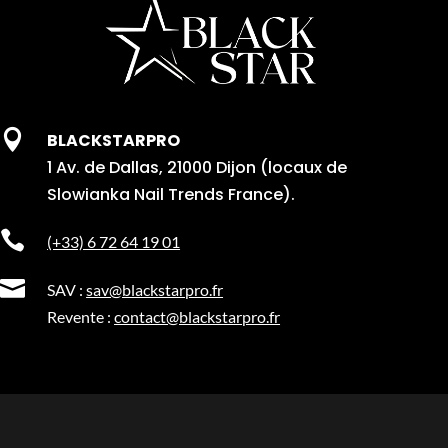

BLACKSTARPRO
1 Av. de Dallas, 21000 Dijon (locaux de
Slowianka Nail Trends France).

(+33) 6 72 64 19 01

SAV :
sav@blackstarpro.fr
Revente :
contact@blackstarpro.fr