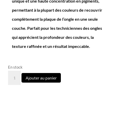
unique et une haute concentration en pigments,
permettant à la plupart des couleurs de recouvrir
complètement la plaque de l’ongle en une seule
couche. Parfait pour les techniciennes des ongles
qui apprécient la profondeur des couleurs, la
texture raffinée et un résultat impeccable.
En stock
quantité
Ajouter au panier
de
213
Grapefruit
vernis
semi
permanent