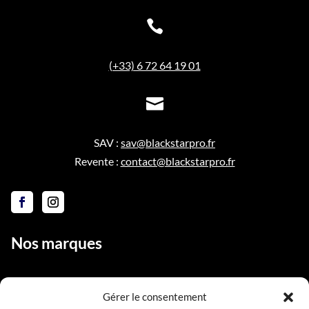

(+33) 6 72 64 19 01

SAV :
sav@blackstarpro.fr
Revente :
contact@blackstarpro.fr
Nos marques
Gérer le consentement
Liens utiles