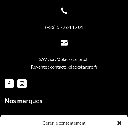

(+33) 6 72 64 19 01

SAV :
sav@blackstarpro.fr
Revente :
contact@blackstarpro.fr
Nos marques
Gérer le consentement
Liens utiles