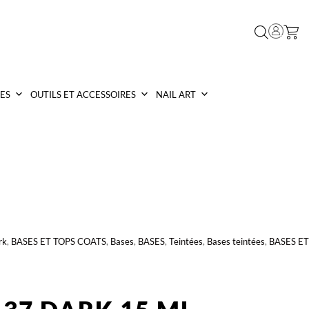
ES
OUTILS ET ACCESSOIRES
NAIL ART
rk
,
BASES ET TOPS COATS
,
Bases
,
BASES
,
Teintées
,
Bases teintées
,
BASES ET