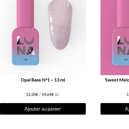
Opal Base N°1 – 13 ml
Sweet Melo
12,20
€
/
14,64
€
ttc
1
Ajouter au panier
A