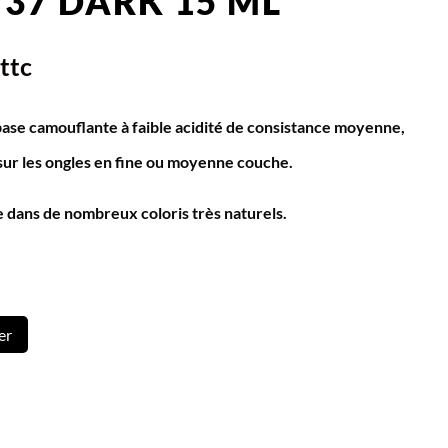
 37 DARK 15 ML
ttc
base camouflante à faible acidité de consistance moyenne,
sur les ongles en fine ou moyenne couche.
te dans de nombreux coloris très naturels.
er