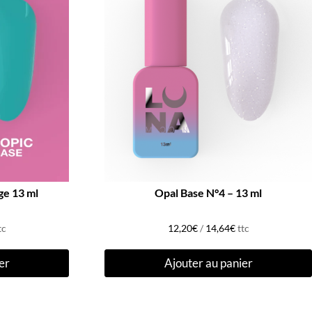
ge 13 ml
Opal Base N°4 – 13 ml
tc
12,20
€
/
14,64
€
ttc
er
Ajouter au panier