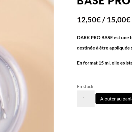
BASE PRO
12,50
€
/
15,00
€
DARK PRO BASE
est une 
destinée à être appliquée 
En format 15 ml, elle exis
En stock
quantité
Ajouter au pani
de
Base
Pro
37