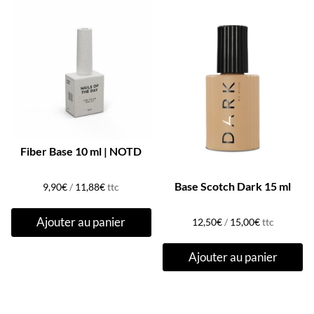
Fiber Base 10 ml | NOTD
Base Scotch Dark 15 ml
9,90
€
/
11,88
€
ttc
Ajouter au panier
12,50
€
/
15,00
€
ttc
Ajouter au panier