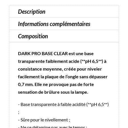
résidu
Description
15
ml
Informations complémentaires
Composition
DARK PRO BASE CLEAR est une base
transparente faiblement acide (**pH 6,5**) à
consistance moyenne, créée pour niveler
facilement la plaque de l’ongle sans dépasser
0,7 mm. Elle ne provoque pas de forte
sensation de brûlure sous la lampe.
- Base transparente à faible acidité (**pH 6,5**)
;
- Sûre pour le nivellement ;
- Ne se délamine pas avec le temps ;