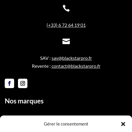

(+33) 6 72 64 19 01

SAV :
sav@blackstarpro.fr
Revente :
contact@blackstarpro.fr
Nos marques
Gérer le consentement
Liens utiles