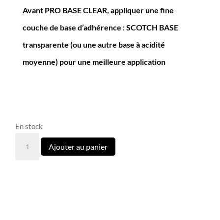
Avant PRO BASE CLEAR, appliquer une fine
couche de base d’adhérence : SCOTCH BASE
transparente (ou une autre base à acidité
moyenne) pour une meilleure application
En stock
quantité
Ajouter au panier
de
Base
Pro
Clear
Dark
avec