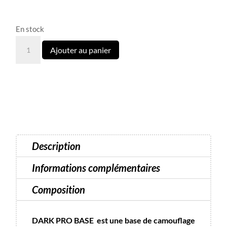
En stock
quantité
Ajouter au panier
de
Base
Pro
Shine
18
Dark
15
Description
ml
Informations complémentaires
Composition
DARK PRO BASE est une base de camouflage