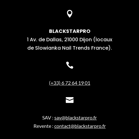

BLACKSTARPRO
1 Av. de Dallas, 21000 Dijon (locaux
de Slowianka Nail Trends France).

(+33) 6 72 64 19 01

SAV :
sav@blackstarpro.fr
Revente :
contact@blackstarpro.fr