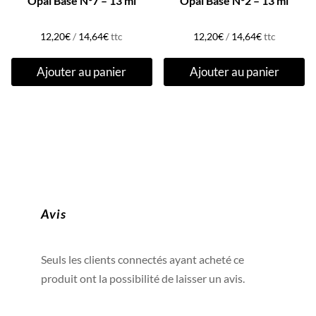
Opal Base N°7 – 13 ml
Opal Base N°2 – 13 ml
12,20
€
/
14,64
€
ttc
12,20
€
/
14,64
€
ttc
Ajouter au panier
Ajouter au panier
Avis
Seuls les clients connectés ayant acheté ce
produit ont la possibilité de laisser un avis.