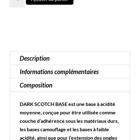
de
Base
Scotch
Dark
50
ml
recharge
Description
Informations complémentaires
Composition
DARK SCOTCH BASE est une base à acidité
moyenne, conçue pour être utilisée comme
couche d’adhérence sous les matériaux durs,
les bases camouflage et les bases à faible
acidité, ainsi que pour l’extension des ongles