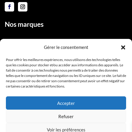
Nos marques
Gérer le consentement
Liens utiles
Pour offrir les meilleures expériences, nous utilisons des technologies telles
que les cookies pour stocker et/ou accéder aux informations des appareils. Le
Notre équipe
fait de consentir à ces technologies nous permettra de traiter des données
Contact
telles que le comportement de navigation ou les ID uniques sur ce site. Le fait de
ne pas consentir ou de retirer son consentement peut avoir un effet négatif sur
Conditions générales de vente
certaines caractéristiques et fonctions.
Mentions légales
Accepter
Refuser
Voir les préférences
Copyright BlackStarPro © 2025