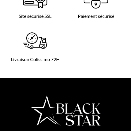
Site sécurisé SSL
Paiement sécurisé
Livraison Colissimo 72H