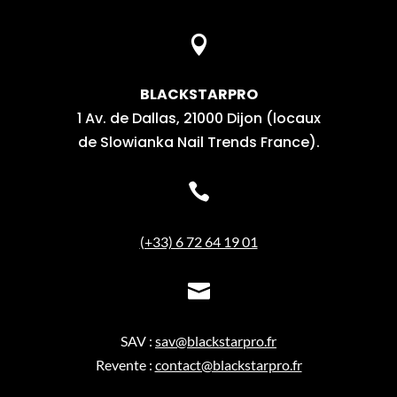

BLACKSTARPRO
1 Av. de Dallas, 21000 Dijon (locaux
de Slowianka Nail Trends France).

(+33) 6 72 64 19 01

SAV :
sav@blackstarpro.fr
Revente :
contact@blackstarpro.fr