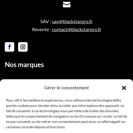

SAV :
sav@blackstarpro.fr
Revente :
contact@blackstarpro.fr
Nos marques
Gérer le consentement
Liens utiles
Pour offrir les meilleures expériences, nous utilisons des technologies telles
que les cookies pour stocker et/ou accéder aux informations des appareils. Le
Notre équipe
fait de consentir à ces technologies nous permettra de traiter des données
Contact
telles que le comportement de navigation ou les ID uniques sur ce site. Le fait de
ne pas consentir ou de retirer son consentement peut avoir un effet négatif sur
Conditions générales de vente
certaines caractéristiques et fonctions.
Mentions légales