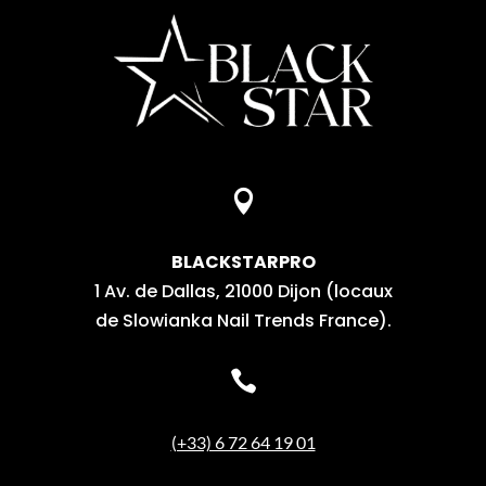

BLACKSTARPRO
1 Av. de Dallas, 21000 Dijon (locaux
de Slowianka Nail Trends France).

(+33) 6 72 64 19 01