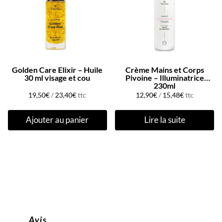
Golden Care Elixir – Huile
Crème Mains et Corps
30 ml visage et cou
Pivoine – Illuminatrice
230ml
19,50
€
/
23,40
€
ttc
12,90
€
/
15,48
€
ttc
Ajouter au panier
Lire la suite
Avis