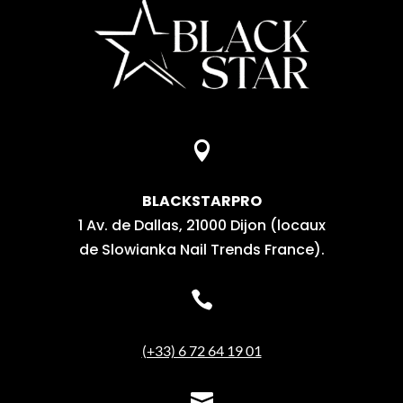

BLACKSTARPRO
1 Av. de Dallas, 21000 Dijon (locaux
de Slowianka Nail Trends France).

(+33) 6 72 64 19 01
