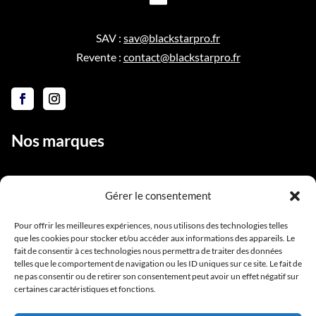
SAV :
sav@blackstarpro.fr
Revente :
contact@blackstarpro.fr
Nos marques
Gérer le consentement
Liens utiles
Pour offrir les meilleures expériences, nous utilisons des technologies telles
que les cookies pour stocker et/ou accéder aux informations des appareils. Le
Notre équipe
fait de consentir à ces technologies nous permettra de traiter des données
Contact
telles que le comportement de navigation ou les ID uniques sur ce site. Le fait de
ne pas consentir ou de retirer son consentement peut avoir un effet négatif sur
Conditions générales de vente
certaines caractéristiques et fonctions.
Mentions légales