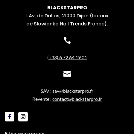
BLACKSTARPRO
1 Av. de Dallas, 21000 Dijon (locaux
de Slowianka Nail Trends France).

(+33) 6 72 64 19 01

SAV :
sav@blackstarpro.fr
Revente :
contact@blackstarpro.fr