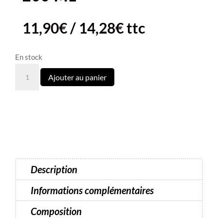
11,90
€
/
14,28
€
ttc
En stock
quantité
Ajouter au panier
de
Brume
Thé
Blanc
visage
et
corps-
Description
200
ml
Informations complémentaires
Composition