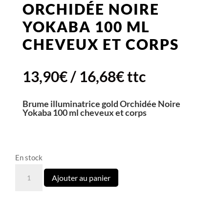
ORCHIDÉE NOIRE
YOKABA 100 ML
CHEVEUX ET CORPS
13,90
€
/
16,68
€
ttc
Brume illuminatrice gold Orchidée Noire
Yokaba 100 ml cheveux et corps
En stock
quantité
Ajouter au panier
de
Brume
illuminatrice