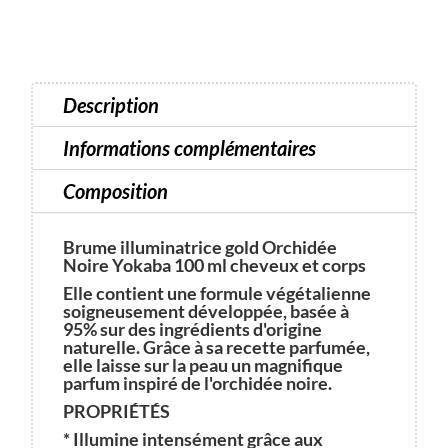
gold
Orchidée
Noire
Yokaba
Description
100
ml
Informations complémentaires
cheveux
Composition
et
corps
Brume illuminatrice gold Orchidée
Noire Yokaba 100 ml cheveux et corps
Elle contient une formule végétalienne
soigneusement développée, basée à
95% sur des ingrédients d'origine
naturelle. Grâce à sa recette parfumée,
elle laisse sur la peau un magnifique
parfum inspiré de l'orchidée noire.
PROPRIÉTÉS
* Illumine intensément grâce aux