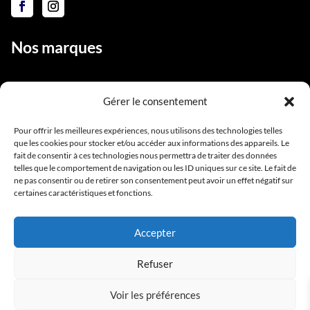
Nos marques
Gérer le consentement
Liens utiles
Pour offrir les meilleures expériences, nous utilisons des technologies telles
que les cookies pour stocker et/ou accéder aux informations des appareils. Le
Notre équipe
fait de consentir à ces technologies nous permettra de traiter des données
Contact
telles que le comportement de navigation ou les ID uniques sur ce site. Le fait de
ne pas consentir ou de retirer son consentement peut avoir un effet négatif sur
Conditions générales de vente
certaines caractéristiques et fonctions.
Mentions légales
Accepter
Refuser
Voir les préférences
Copyright BlackStarPro © 2025