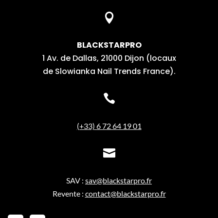

BLACKSTARPRO
1 Av. de Dallas, 21000 Dijon (locaux
de Slowianka Nail Trends France).

(+33) 6 72 64 19 01

SAV :
sav@blackstarpro.fr
Revente :
contact@blackstarpro.fr