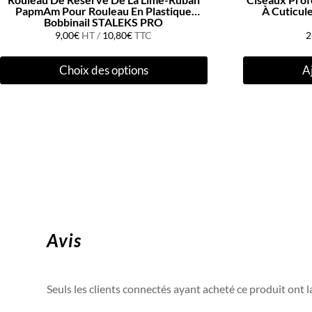
PapmAm Pour Rouleau En Plastique
À Cuticul
Bobbinail STALEKS PRO
9,00
€
HT /
10,80
€
TTC
2
Ce
Choix des options
A
produit
a
plusieurs
variations.
Les
options
peuvent
être
choisies
sur
Avis
la
page
du
Seuls les clients connectés ayant acheté ce produit ont la 
produit