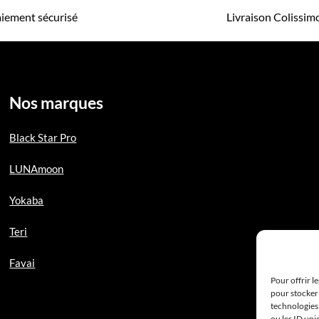
iement sécurisé
Livraison Colissi
Nos marques
Black Star Pro
LUNAmoon
Yokaba
Teri
Favai
Pour offrir l
pour stocker 
technologies
ou les ID uni