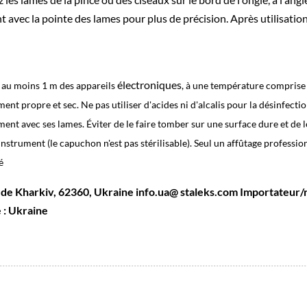
nt avec la pointe des lames pour plus de précision. Après utilisatio
électroniques
à au moins 1 m des appareils
, à une température comprise e
t propre et sec. Ne pas utiliser d'acides ni d'alcalis pour la désinfection et
ent avec ses lames. Éviter de le faire tomber sur une surface dure et de 
l'instrument (le capuchon n'est pas stérilisable). Seul un affûtage profess
é
on de Kharkiv, 62360, Ukraine info.ua@ staleks.com Importateur/re
 : Ukraine