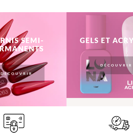
RNIS SEMI-
GELS ET ACR
ERMANENTS
DÉCOUVRIR
DÉCOUVRIR