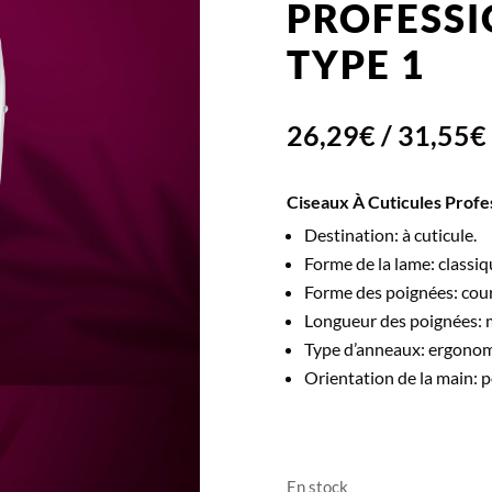
PROFESSI
TYPE 1
26,29
€
/
31,55
€
Ciseaux À Cuticules Prof
Destination: à cuticule.
Forme de la lame: classiq
Forme des poignées: cou
Longueur des poignées:
Type d’anneaux: ergonom
Orientation de la main: p
En stock