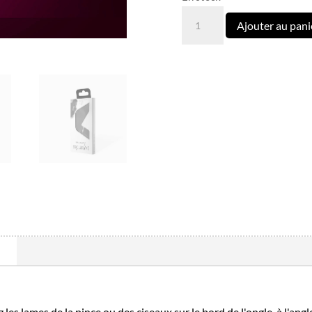
quantité
Ajouter au pani
de
Ciseaux
À
Cuticules
Professionnels
EXCLUSIVE
20
TYPE
1
les lames de la pince ou des ciseaux sur le bord de l'ongle, à l'an