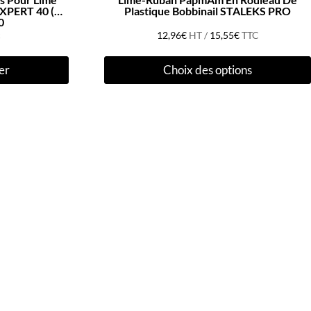
EXPERT 40 (30
Plastique Bobbinail STALEKS PRO
0
c
12,96
€
HT /
15,55
€
TTC
er
Choix des options