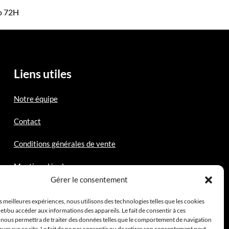
mo 72H
Liens utiles
Notre équipe
Contact
Conditions générales de vente
Mentions légales
Gérer le consentement
es meilleures expériences, nous utilisons des technologies telles que les cookies
et/ou accéder aux informations des appareils. Le fait de consentir à ces
 nous permettra de traiter des données telles que le comportement de navigation
ques sur ce site. Le fait de ne pas consentir ou de retirer son consentement peut