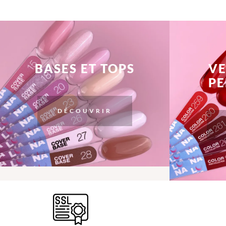
BASES ET TOPS
VE
P
DÉCOUVRIR