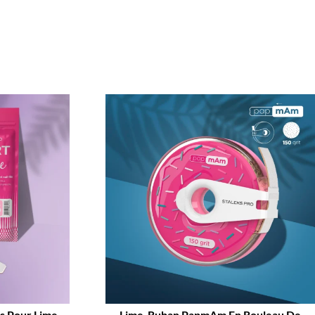
s Pour Lime
Lime-Ruban PapmAm En Rouleau De