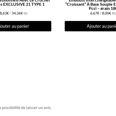
es EXCLUSIVE 21 TYPE 1
“Croissant” À Base Souple 
Pcs) – grain 18
8,63
€
/
34,36
€
ttc
6,67
€
/
8,00
€
tt
jouter au panier
Ajouter au pani
possibilité de laisser un avis.