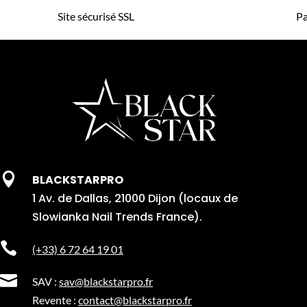
Site sécurisé SSL
Pa

BLACKSTARPRO
1 Av. de Dallas, 21000 Dijon (locaux de
Slowianka Nail Trends France).

(+33) 6 72 64 19 01

SAV :
sav@blackstarpro.fr
Revente :
contact@blackstarpro.fr