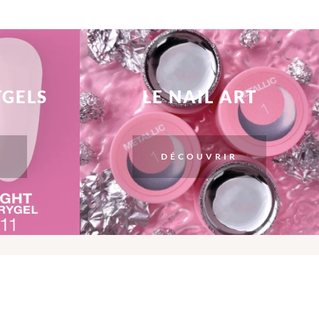
YGELS
LE NAIL ART
DÉCOUVRIR