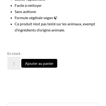
Facile à nettoyer
Sans acétone
Formule végétale vegan 🍃
Ce produit n’est pas testé sur les animaux, exempt
d’ingrédients d’origine animale.
En stock
quantité
Ajouter au panier
de
Coffret
Cream
Collection
6
couleurs
de