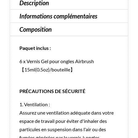
Description
15
ml
Informations complémentaires
Composition
Paquet inclus :
6 x Vernis Gel pour ongles Airbrush
【15ml(0.5oz)/bouteille】
PRÉCAUTIONS DE SÉCURITÉ
1. Ventilation :
Assurez une ventilation adéquate dans votre
espace de travail pour éviter d'inhaler des
particules en suspension dans l'air ou des
fumées générées par le vernis à ongles