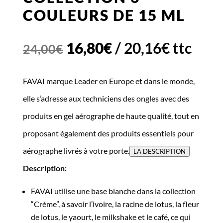
COULEURS DE 15 ML
Le
Le
16,80
€
/
20,16
€
ttc
24,00
€
prix
prix
FAVAI marque Leader en Europe et dans le monde,
initial
actuel
elle s’adresse aux techniciens des ongles avec des
était :
est :
produits en gel aérographe de haute qualité, tout en
24,00€.
16,80€.
proposant également des produits essentiels pour
aérographe livrés à votre porte.
LA DESCRIPTION
Description:
FAVAI utilise une base blanche dans la collection
“Crème”, à savoir l’ivoire, la racine de lotus, la fleur
de lotus, le yaourt, le milkshake et le café, ce qui