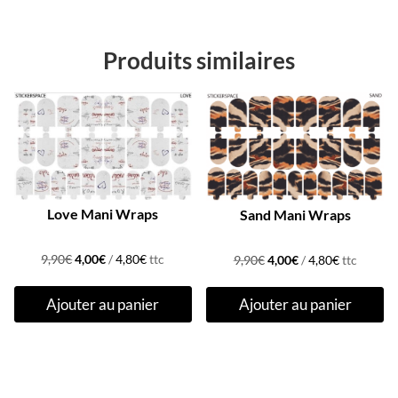
Produits similaires
Promo !
Promo !
Love Mani Wraps
Sand Mani Wraps
Le
Le
Le
Le
9,90
€
4,00
€
/
4,80
€
ttc
9,90
€
4,00
€
/
4,80
€
ttc
prix
prix
prix
prix
Ajouter au panier
Ajouter au panier
initial
actuel
initial
actuel
était :
est :
était :
est :
9,90€.
4,00€.
9,90€.
4,00€.