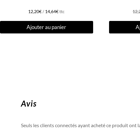
12,20
€
/
14,64
€
ttc
12,
Ajouter au panier
A
Avis
Seuls les clients connectés ayant acheté ce produit ont la 