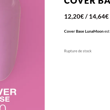
COVER BA
12,20
€
/
14,64
€
Cover Base LunaMoon
est
Rupture de stock