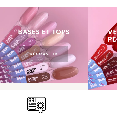
BASES ET TOPS
VE
P
DÉCOUVRIR