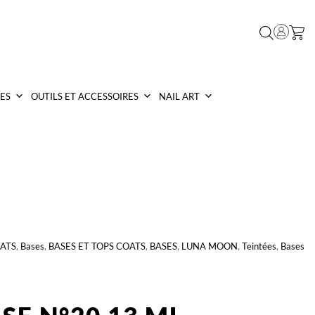
ES
OUTILS ET ACCESSOIRES
NAIL ART
OATS
,
Bases
,
BASES ET TOPS COATS
,
BASES
,
LUNA MOON
,
Teintées
,
Bases