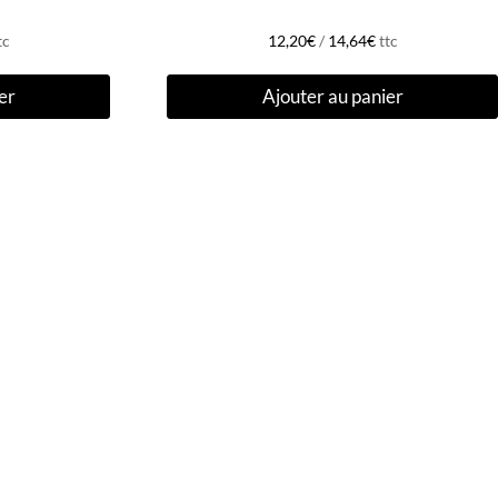
tc
12,20
€
/
14,64
€
ttc
er
Ajouter au panier