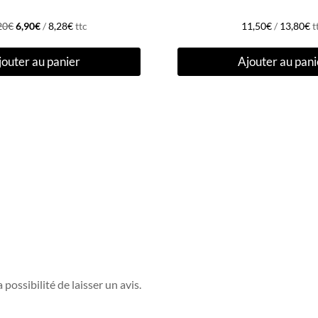
Le
Le
20
€
6,90
€
/
8,28
€
ttc
11,50
€
/
13,80
€
t
prix
prix
jouter au panier
Ajouter au pani
initial
actuel
était :
est :
12,20€.
6,90€.
possibilité de laisser un avis.