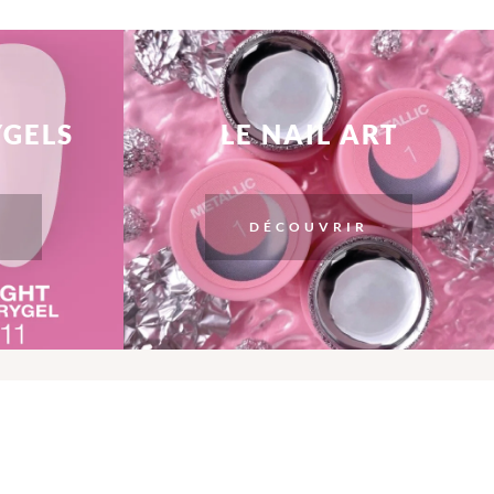
YGELS
LE NAIL ART
DÉCOUVRIR