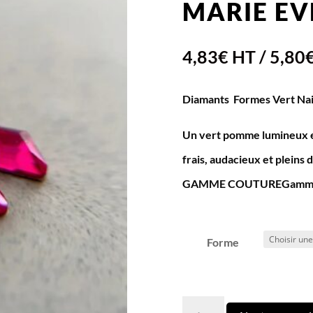
MARIE E
4,83
€
HT /
5,80
Diamants Formes Vert Nai
Un vert pomme lumineux et 
frais, audacieux et pleins d
GAMME COUTUREGamm
Forme
quantité