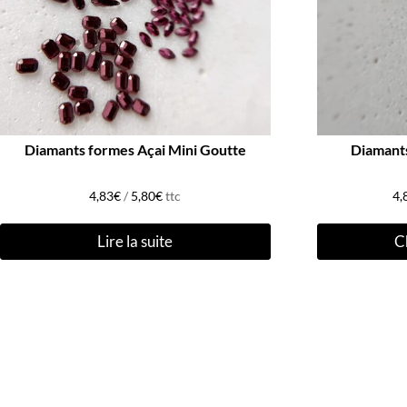
Diamants formes Açai Mini Goutte
Diamants
4,83
€
/
5,80
€
ttc
4,
Lire la suite
C