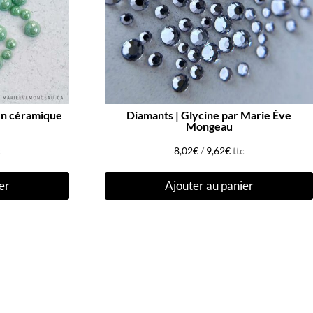
en céramique
Diamants | Glycine par Marie Ève
Mongeau
c
8,02
€
/
9,62
€
ttc
er
Ajouter au panier