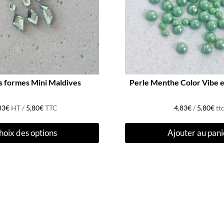
 formes Mini Maldives
Perle Menthe Color Vibe 
83
€
HT /
5,80
€
TTC
4,83
€
/
5,80
€
tt
Ce
hoix des options
Ajouter au pani
produit
a
plusieurs
variations.
Les
options
peuvent