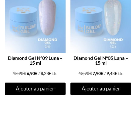
Promo !
Promo !
Diamond Gel N°09 Luna –
Diamond Gel N°05 Luna –
15 ml
15 ml
Le
Le
Le
Le
13,90
€
6,90
€
/
8,28
€
ttc
13,90
€
7,90
€
/
9,48
€
ttc
prix
prix
prix
prix
Ajouter au panier
Ajouter au panier
initial
actuel
initial
actuel
était :
est :
était :
est :
13,90€.
6,90€.
13,90€.
7,90€.