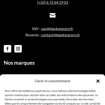
(+33) 6 72 64 19 01

SAV :
sav@blackstarpro.fr
Revente :
contact@blackstarpro.fr
Nos marques
Gérer le consentement
Liens utiles
Pour offrir les meilleures expériences, nous utilisons des technologies telles
que les cookies pour stocker et/ou accéder aux informations des appareils. Le
Notre équipe
fait de consentir à ces technologies nous permettra de traiter des données
Contact
telles que le comportement de navigation ou les ID uniques sur ce site. Le fait de