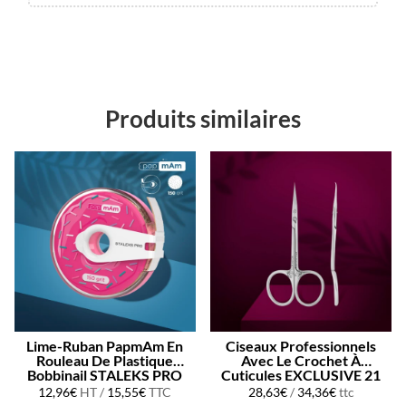
Produits similaires
Lime-Ruban PapmAm En
Ciseaux Professionnels
Rouleau De Plastique
Avec Le Crochet À
Bobbinail STALEKS PRO
Cuticules EXCLUSIVE 21
TYPE 1
12,96
€
HT /
15,55
€
TTC
28,63
€
/
34,36
€
ttc