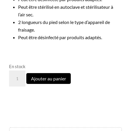
Peut être stérilisé en autoclave et stérilisateur à
l’air sec.
2 longueurs du pied selon le type d’appareil de
fraisage.
Peut être désinfecté par produits adaptés.
En stock
quantité
Ajouter au panier
de
Disque
Pédicure
PODODISC
STALEKS
PRO
L