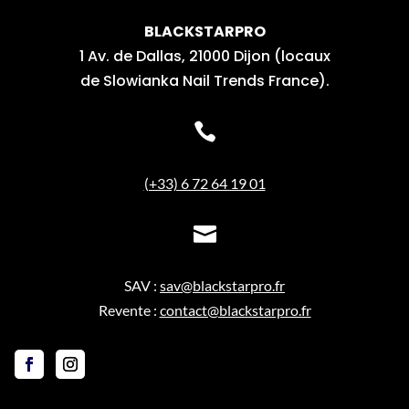
BLACKSTARPRO
1 Av. de Dallas, 21000 Dijon (locaux
de Slowianka Nail Trends France).

(+33) 6 72 64 19 01

SAV :
sav@blackstarpro.fr
Revente :
contact@blackstarpro.fr