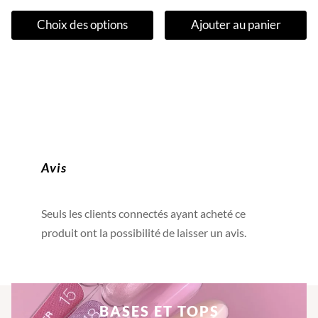
Ce
Choix des options
Ajouter au panier
produit
a
plusieurs
variations.
Les
options
peuvent
être
Avis
choisies
sur
la
Seuls les clients connectés ayant acheté ce
page
produit ont la possibilité de laisser un avis.
du
produit
BASES ET TOPS