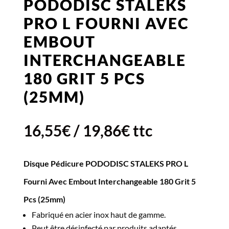
PODODISC STALEKS
PRO L FOURNI AVEC
EMBOUT
INTERCHANGEABLE
180 GRIT 5 PCS
(25MM)
16,55
€
/
19,86
€
ttc
Disque Pédicure PODODISC STALEKS PRO L
Fourni Avec Embout Interchangeable 180 Grit 5
Pcs (25mm)
Fabriqué en acier inox haut de gamme.
Peut être désinfecté par produits adaptés.