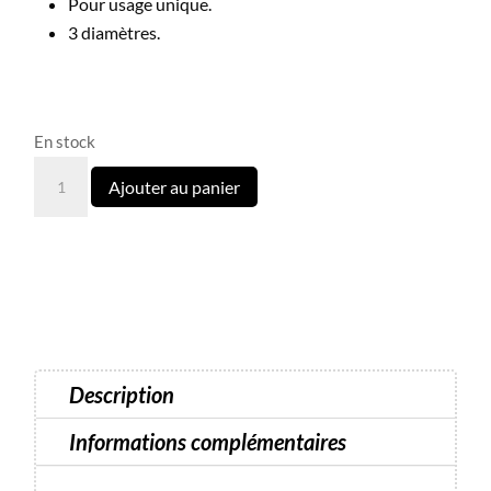
Pour usage unique.
3 diamètres.
En stock
quantité
Ajouter au panier
de
Embouts-
Éponges
Interchangeables
Pour
Disque
Pédicure
Description
PODODISC
STALEKS
Informations complémentaires
PRO