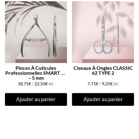
Pinces À Cuticules
Ciseaux À Ongles CLASSIC
Professionnelles SMART 30
62 TYPE 2
– 5 mm
18,75
€
/
22,50
€
ttc
7,71
€
/
9,25
€
ttc
Ajouter au panier
Ajouter au panier