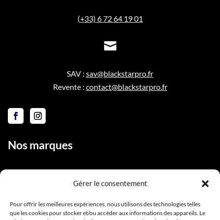
(+33) 6 72 64 19 01

SAV :
sav@blackstarpro.fr
Revente :
contact@blackstarpro.fr
Nos marques
Gérer le consentement
Liens utiles
Pour offrir les meilleures expériences, nous utilisons des technologies telles
que les cookies pour stocker et/ou accéder aux informations des appareils. Le
Notre équipe