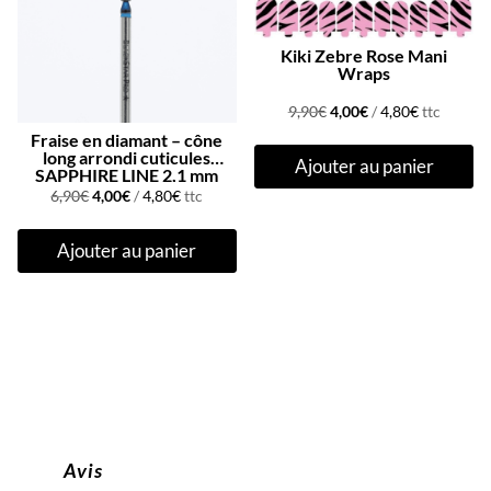
Kiki Zebre Rose Mani
Wraps
Le
Le
9,90
€
4,00
€
/
4,80
€
ttc
prix
prix
Fraise en diamant – cône
long arrondi cuticules
Ajouter au panier
initial
actuel
SAPPHIRE LINE 2,1 mm
Le
Le
était :
est :
6,90
€
4,00
€
/
4,80
€
ttc
prix
prix
9,90€.
4,00€.
Ajouter au panier
initial
actuel
était :
est :
6,90€.
4,00€.
Avis