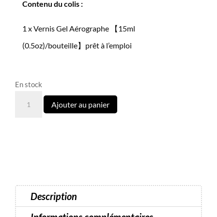
Contenu du colis :
1 x Vernis Gel Aérographe 【15ml
(0.5oz)/bouteille】prêt à l’emploi
En stock
quantité
Ajouter au panier
de
G01
-
FAVAI
Gel
pour
Airbrush
Description
semi
permanent