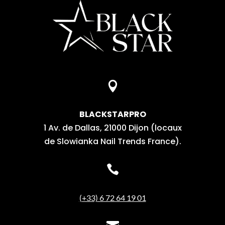

BLACKSTARPRO
1 Av. de Dallas, 21000 Dijon (locaux
de Slowianka Nail Trends France).

(+33) 6 72 64 19 01