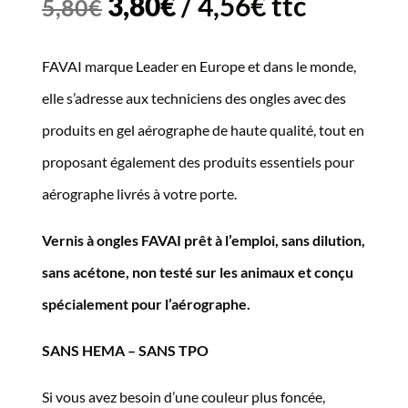
Le
Le
3,80
€
/
4,56
€
ttc
5,80
€
prix
prix
FAVAI marque Leader en Europe et dans le monde,
initial
actuel
elle s’adresse aux techniciens des ongles avec des
était :
est :
produits en gel aérographe de haute qualité, tout en
5,80€.
3,80€.
proposant également des produits essentiels pour
aérographe livrés à votre porte.
Vernis à ongles FAVAI prêt à l’emploi, sans dilution,
sans acétone, non testé sur les animaux et conçu
spécialement pour l’aérographe.
SANS HEMA – SANS TPO
Si vous avez besoin d’une couleur plus foncée,