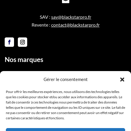

SAV :
sav@blackstarpro.fr
Revente :
contact@blackstarpro.fr
Nos marques
Gérer le consentement
Liens utiles
Pour offrir les meilleures expériences, nous utilisons des technologies telles
que les cookies pour stocker et/ou accéder aux informations des appareils. Le
Notre équipe
fait de consentir à ces technologies nous permettra de traiter des données
telles que le comportement de navigation ou les ID uniques sur ce site. Le fait de
Contact
ne pas consentir ou de retirer son consentement peut avoir un effet négatif sur
Conditions générales de vente
certaines caractéristiques et fonctions.
Mentions légales