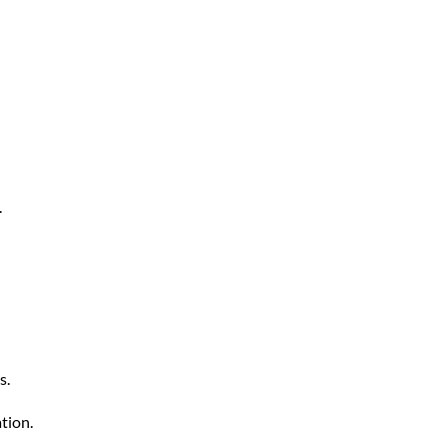
.
s.
tion.