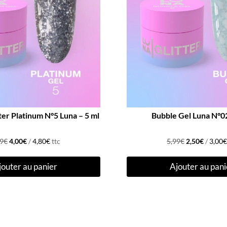
tter Platinum N°5 Luna – 5 ml
Bubble Gel Luna N°02
Le
Le
Le
Le
99
€
4,00
€
/
4,80
€
ttc
5,99
€
2,50
€
/
3,00
€
prix
prix
prix
prix
jouter au panier
Ajouter au pani
initial
actuel
initial
actuel
était :
est :
était :
est :
5,99€.
4,00€.
5,99€.
2,50€.