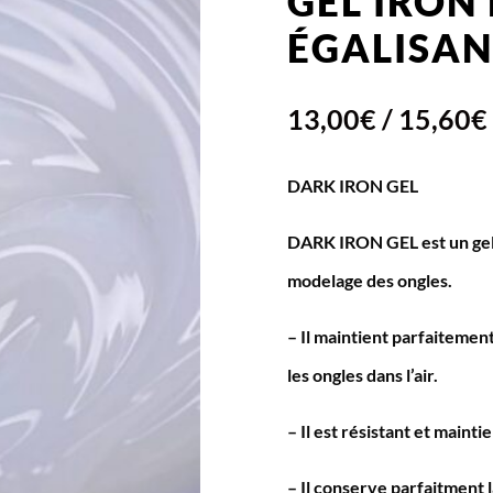
GEL IRON
ÉGALISAN
13,00
€
/
15,60
€
DARK IRON GEL
DARK IRON GEL est un gel-g
modelage des ongles.
– Il maintient parfaitemen
les ongles dans l’air.
– Il est résistant et mainti
– Il conserve parfaitment 