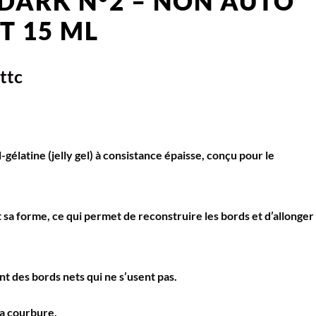
 DARK N°2 – NON AUTO
T 15 ML
ttc
élatine (jelly gel) à consistance épaisse, conçu pour le
t sa forme, ce qui permet de reconstruire les bords et d’allonger
ent des bords nets qui ne s’usent pas.
la courbure.