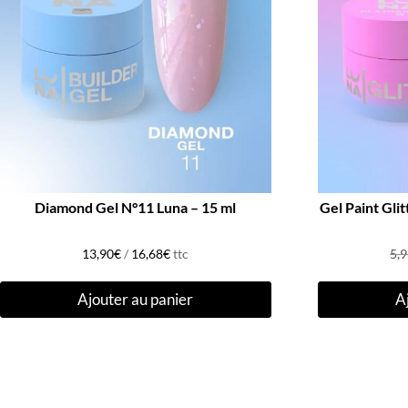
Diamond Gel N°11 Luna – 15 ml
Gel Paint Gli
13,90
€
/
16,68
€
ttc
5,
Ajouter au panier
A