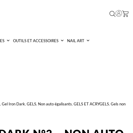
ES
OUTILS ET ACCESSOIRES
NAIL ART
,
Gel Iron Dark
,
GELS
,
Non auto égalisants
,
GELS ET ACRYGELS
,
Gels non