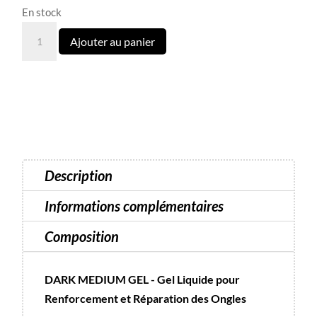
En stock
quantité
Ajouter au panier
de
Gel
Medium
44
15
ml
|
Description
Dark
Informations complémentaires
Composition
DARK MEDIUM GEL - Gel Liquide pour
Renforcement et Réparation des Ongles