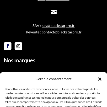

SAV :
sav@blackstarpro.fr
Revente :
contact@blackstarpro.fr
Nos marques
Gérer le consentement
Liens utiles
Pour offrir les meilleures expériences, nous utilisons des technologies telles
que les cookies pour stocker et/ou accéder aux informations des appareils. Le
Notre équipe
fait de consentir à ces technologies nous permettra de traiter des données
Contact
telles que le comportement de navigation ou les ID uniques sur ce site. Le fait de
ne pas consentir ou de retirer son consentement peut avoir un effet négatif sur