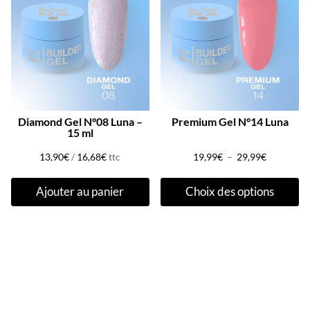
Diamond Gel N°08 Luna –
Premium Gel N°14 Luna
15 ml
Plage
13,90
€
/
16,68
€
ttc
19,99
€
–
29,99
€
C
de
Ajouter au panier
Choix des options
pr
prix :
a
19,99€
pl
à
va
29,99€
Le
op
pe