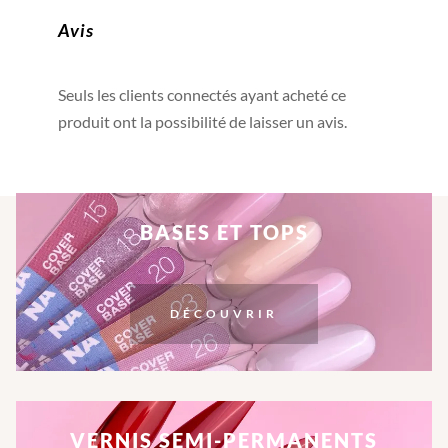
êt
Avis
ch
su
la
Seuls les clients connectés ayant acheté ce
pa
produit ont la possibilité de laisser un avis.
d
pr
BASES ET TOPS
DÉCOUVRIR
VERNIS SEMI-PERMANENTS