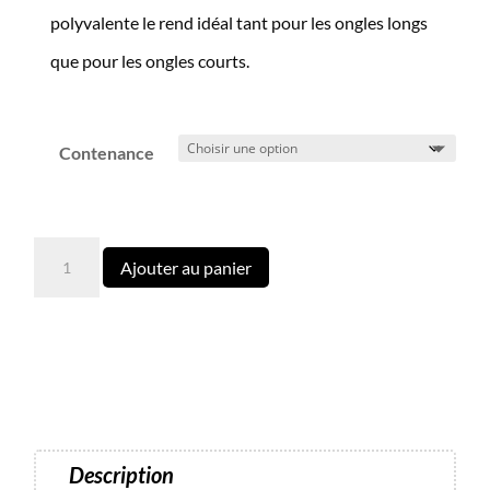
polyvalente le rend idéal tant pour les ongles longs
que pour les ongles courts.
Contenance
quantité
Ajouter au panier
de
Gel
SMART
Builder
08
Dark
auto-
Description
égalisant