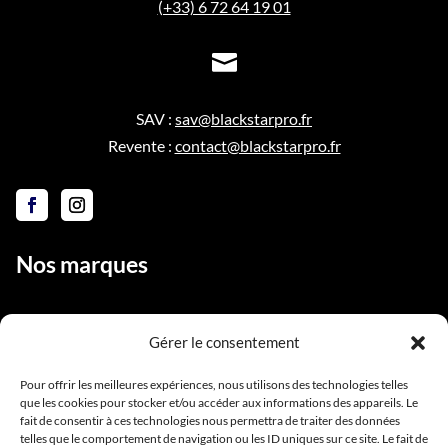
(+33) 6 72 64 19 01

SAV :
sav@blackstarpro.fr
Revente :
contact@blackstarpro.fr
Nos marques
Gérer le consentement
Liens utiles
Pour offrir les meilleures expériences, nous utilisons des technologies telles
que les cookies pour stocker et/ou accéder aux informations des appareils. Le
Notre équipe
fait de consentir à ces technologies nous permettra de traiter des données
Contact
telles que le comportement de navigation ou les ID uniques sur ce site. Le fait de