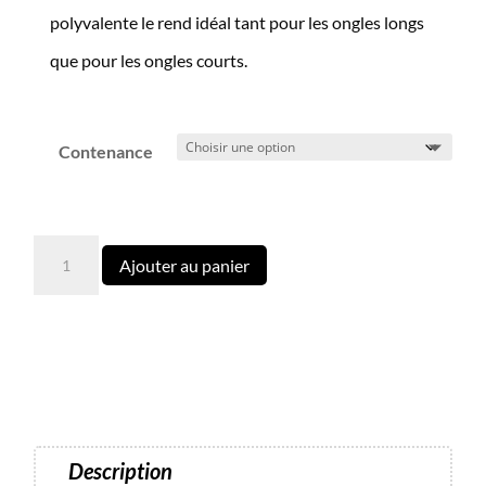
polyvalente le rend idéal tant pour les ongles longs
que pour les ongles courts.
Contenance
quantité
Ajouter au panier
de
Gel
SMART
Builder
20
Dark
auto-
Description
égalisant