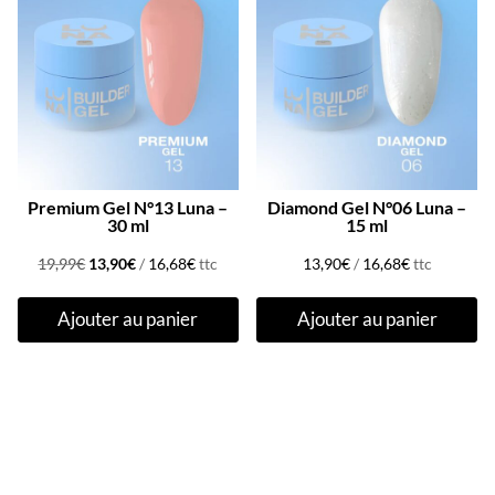
Promo !
Premium Gel N°13 Luna –
Diamond Gel N°06 Luna –
30 ml
15 ml
Le
Le
19,99
€
13,90
€
/
16,68
€
ttc
13,90
€
/
16,68
€
ttc
prix
prix
Ajouter au panier
Ajouter au panier
initial
actuel
était :
est :
19,99€.
13,90€.