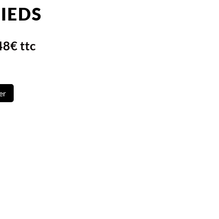
PIEDS
48
€
ttc
el
er
€.