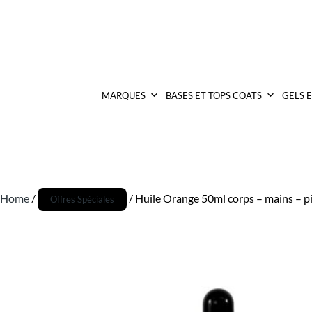
MARQUES
BASES ET TOPS COATS
GELS 
Home
/
/ Huile Orange 50ml corps – mains – p
Offres Spéciales
Promo !