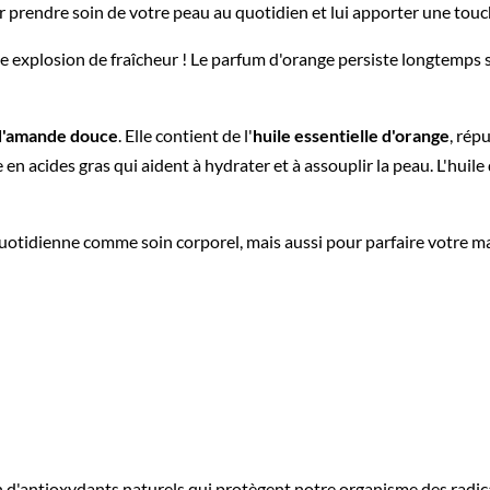
r prendre soin de votre peau au quotidien et lui apporter une touch
 explosion de fraîcheur ! Le parfum d'orange persiste longtemps s
 d'amande douce
. Elle contient de l'
huile essentielle d'orange
, rép
e en acides gras qui aident à hydrater et à assouplir la peau. L'hui
 quotidienne comme soin corporel, mais aussi pour parfaire votre ma
 d'antioxydants naturels qui protègent notre organisme des radicaux