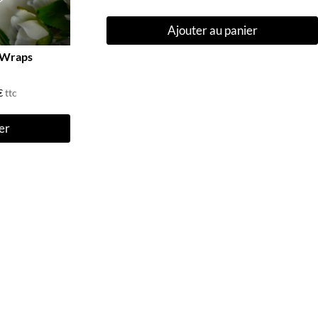
prix
prix
Ajouter au panier
initial
actuel
était :
est :
 Wraps
9,90€.
4,00€.
€
ttc
er