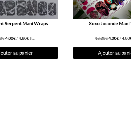
ent Serpent Mani Wraps
Xoxo Joconde Mani
Le
Le
Le
Le
90
€
4,00
€
/
4,80
€
ttc
12,20
€
4,00
€
/
4,80
prix
prix
prix
prix
jouter au panier
Ajouter au pani
initial
actuel
initial
actuel
était :
est :
était :
est :
9,90€.
4,00€.
12,20€.
4,00€.