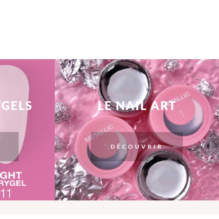
YGELS
LE NAIL ART
DÉCOUVRIR