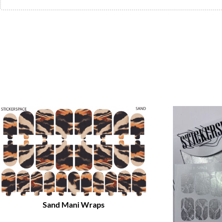
Promo !
Promo !
Sand Mani Wraps