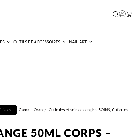
ES
OUTILS ET ACCESSOIRES
NAIL ART
éciales
,
Gamme Orange
,
Cuticules et soin des ongles
,
SOINS
,
Cuticules
ANGE 50ML CORPS –