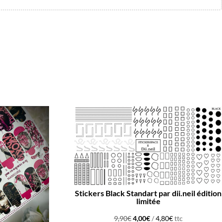
Promo !
Stickers Black Standart par dii.neil édition
limitée
Le
Le
9,90
€
4,00
€
/
4,80
€
ttc