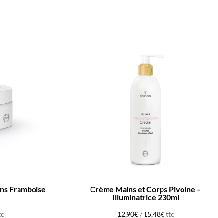
ins Framboise
Crème Mains et Corps Pivoine –
Illuminatrice 230ml
tc
12,90
€
/
15,48
€
ttc