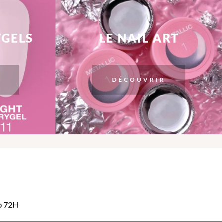
YGELS
LE NAIL ART
DÉCOUVRIR
mo 72H