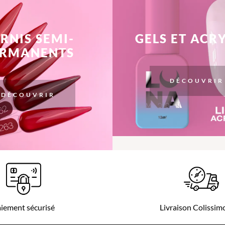
RNIS SEMI-
GELS ET ACR
ERMANENTS
DÉCOUVRIR
DÉCOUVRIR
iement sécurisé
Livraison Colissi