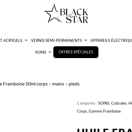
ET ACRYGELS
VERNIS SEMI-PERMANENTS
APPAREILS ÉLECTRIQU
OFFRES SPÉCIALES
SOINS
le Framboise 50ml corps – mains – pieds
Catégories :
SOINS
,
Cuticules
,
Hu
Corps
,
Gamme Framboise