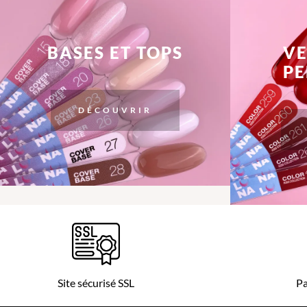
BASES ET TOPS
VE
P
DÉCOUVRIR
Site sécurisé SSL
Pa