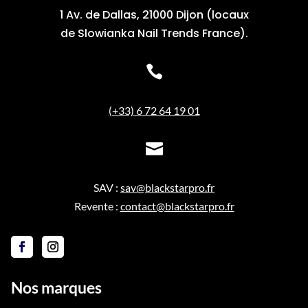
1 Av. de Dallas, 21000 Dijon (locaux
de Slowianka Nail Trends France).

(+33) 6 72 64 19 01

SAV :
sav@blackstarpro.fr
Revente :
contact@blackstarpro.fr
Nos marques