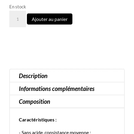
En stock
quantité
Ajouter au panier
de
Light
Acrygel
N°16
Luna
13
ml
Description
Informations complémentaires
Composition
Caractéristiques :
- Sans acide, consistance moyenne ;