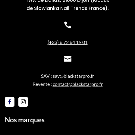
1 Av. de Dallas, 21000 Dijon (locaux
de Slowianka Nail Trends France).

(+33) 6 72 64 19 01

SAV :
sav@blackstarpro.fr
Revente :
contact@blackstarpro.fr
Nos marques