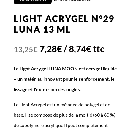
LIGHT ACRYGEL N°29
LUNA 13 ML
Le
Le
7,28
€
/
8,74
€
ttc
13,25
€
prix
prix
Le Light Acrygel LUNA MOON est acrygel liquide
initial
actuel
– un matériau innovant pour le renforcement, le
était :
est :
lissage et l’extension des ongles.
13,25€.
7,28€.
Le Light Acrygel est un mélange de polygel et de
base. Il se compose de plus de la moitié (60 à 80 %)
de copolymère acrylique Il peut complètement