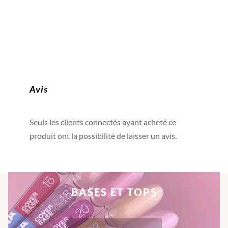
était :
est :
était :
est :
9,90€.
4,00€.
9,90€.
4,00€.
Avis
Seuls les clients connectés ayant acheté ce
produit ont la possibilité de laisser un avis.
BASES ET TOPS