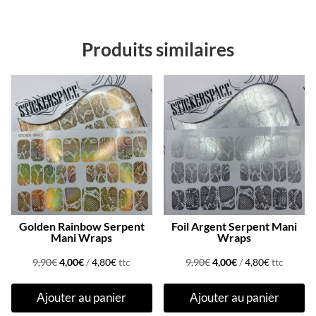
Produits similaires
Promo !
Promo !
Golden Rainbow Serpent
Foil Argent Serpent Mani
Mani Wraps
Wraps
Le
Le
Le
Le
9,90
€
4,00
€
/
4,80
€
ttc
9,90
€
4,00
€
/
4,80
€
ttc
prix
prix
prix
prix
Ajouter au panier
Ajouter au panier
initial
actuel
initial
actuel