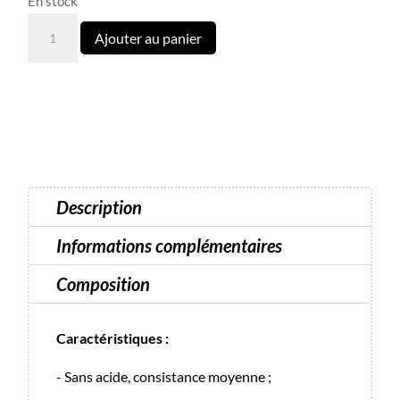
En stock
quantité
Ajouter au panier
de
Light
Acrygel
N°29
Luna
13
ml
Description
Informations complémentaires
Composition
Caractéristiques :
- Sans acide, consistance moyenne ;