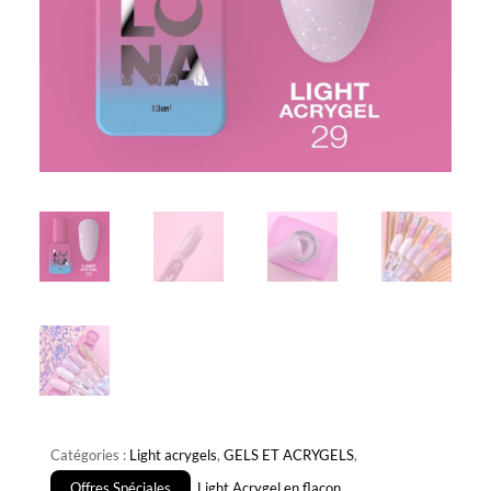
Catégories :
Light acrygels
,
GELS ET ACRYGELS
,
Offres Spéciales
,
Light Acrygel en flacon