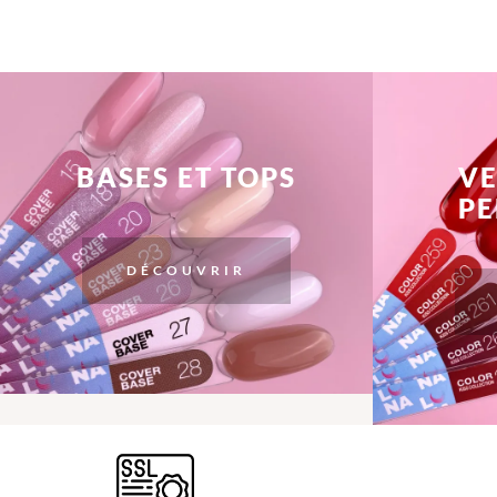
BASES ET TOPS
VE
P
DÉCOUVRIR