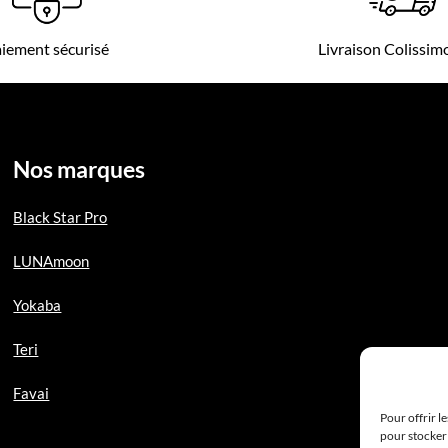
iement sécurisé
Livraison Colissi
Nos marques
Black Star Pro
LUNAmoon
Yokaba
Teri
Favai
Pour offrir l
pour stocker 