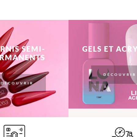
RNIS SEMI-
GELS ET ACR
ERMANENTS
DÉCOUVRIR
DÉCOUVRIR