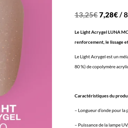
Le
Le
13,25
€
7,28
€
/
8
prix
pri
Le Light Acrygel LUNA MOO
initial
act
renforcement, le lissage et
était :
est
13,25€.
7,2
Le Light Acrygel est un méla
80 %) de copolymère acryli
Caractéristiques du produi
– Longueur d’onde pour la 
– Puissance de la lampe UV/