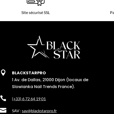
Site sécurisé SSL
Pa

BLACKSTARPRO
1 Av. de Dallas, 21000 Dijon (locaux de
Slowianka Nail Trends France).

(+33) 6 72 64 19 01

SAV :
sav@blackstarpro.fr