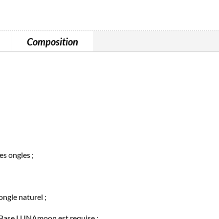
Composition
s ongles ;
ongle naturel ;
g Base LUNAmoon est requise ;