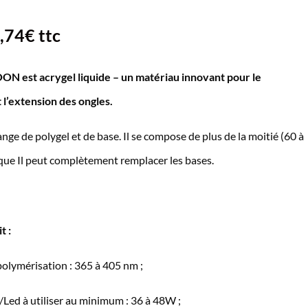
,74
€
ttc
x
N est acrygel liquide – un matériau innovant pour le
uel
 l’extension des ongles.
 :
8€.
nge de polygel et de base. Il se compose de plus de la moitié (60 à
que Il peut complètement remplacer les bases.
t :
polymérisation : 365 à 405 nm ;
Led à utiliser au minimum : 36 à 48W ;