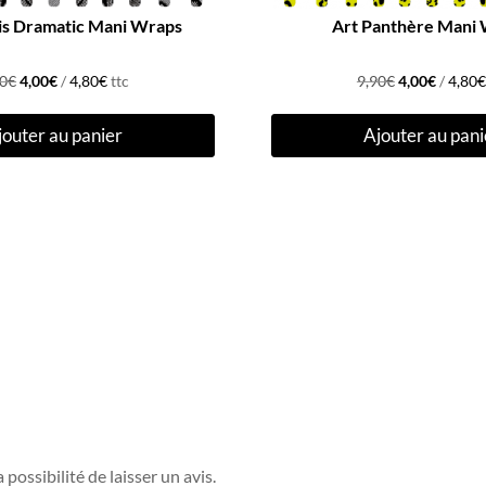
is Dramatic Mani Wraps
Art Panthère Mani
Le
Le
Le
Le
90
€
4,00
€
/
4,80
€
ttc
9,90
€
4,00
€
/
4,80
€
prix
prix
prix
prix
jouter au panier
Ajouter au pani
initial
actuel
initial
actuel
était :
est :
était :
est :
9,90€.
4,00€.
9,90€.
4,00€.
possibilité de laisser un avis.