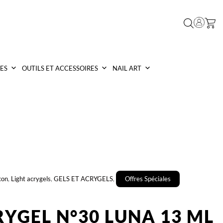
ES
OUTILS ET ACCESSOIRES
NAIL ART
con
,
Light acrygels
,
GELS ET ACRYGELS
,
Offres Spéciales
RYGEL N°30 LUNA 13 ML