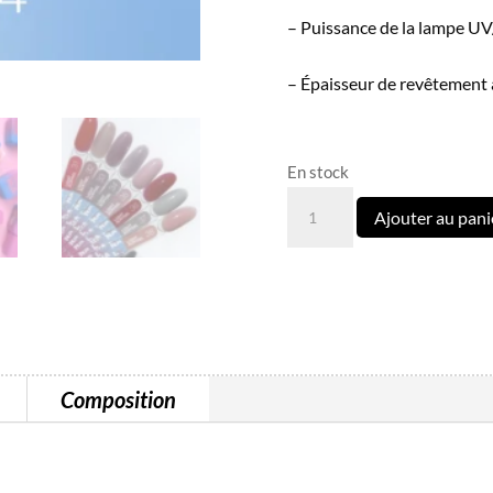
– Puissance de la lampe UV/
– Épaisseur de revêtement 
En stock
quantité
Ajouter au pani
de
Light
Acrygel
N°34
Luna
en
Composition
pot
30
ml