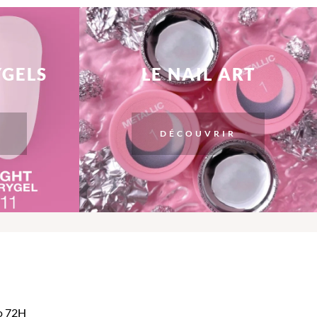
YGELS
LE NAIL ART
DÉCOUVRIR
mo 72H