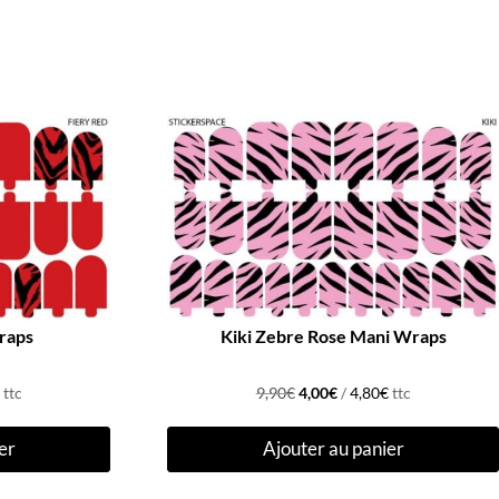
Promo !
raps
Kiki Zebre Rose Mani Wraps
Le
Le
ttc
9,90
€
4,00
€
/
4,80
€
ttc
prix
prix
er
Ajouter au panier
initial
actuel
était :
est :