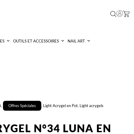
ES
OUTILS ET ACCESSOIRES
NAIL ART
S
,
Offres Spéciales
,
Light Acrygel en Pot
,
Light acrygels
RYGEL N°34 LUNA EN