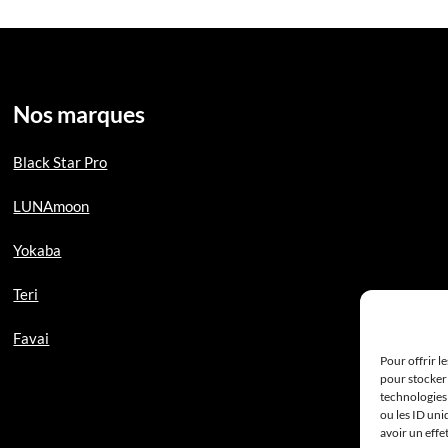
Nos marques
Black Star Pro
LUNAmoon
Yokaba
Teri
Favai
Pour offrir l
pour stocker 
technologies
ou les ID uni
avoir un effe