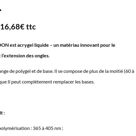
L
e
16,68
€
ttc
rix
N est acrygel liquide – un matériau innovant pour le
ctuel
 l’extension des ongles.
t :
3,90€.
nge de polygel et de base. Il se compose de plus de la moitié (60 à
que Il peut complètement remplacer les bases.
t :
polymérisation : 365 à 405 nm ;