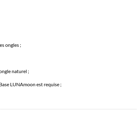
s ongles ;
ongle naturel ;
g Base LUNAmoon est requise ;