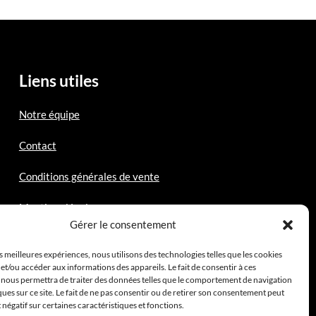
Liens utiles
Notre équipe
Contact
Conditions générales de vente
Mentions légales
Gérer le consentement
es meilleures expériences, nous utilisons des technologies telles que les cookies
et/ou accéder aux informations des appareils. Le fait de consentir à ces
 nous permettra de traiter des données telles que le comportement de navigation
ques sur ce site. Le fait de ne pas consentir ou de retirer son consentement peut
t négatif sur certaines caractéristiques et fonctions.