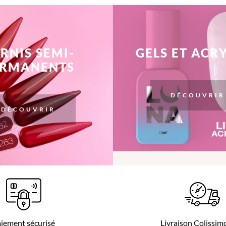
RNIS SEMI-
GELS ET ACR
ERMANENTS
DÉCOUVRIR
DÉCOUVRIR
iement sécurisé
Livraison Colissi