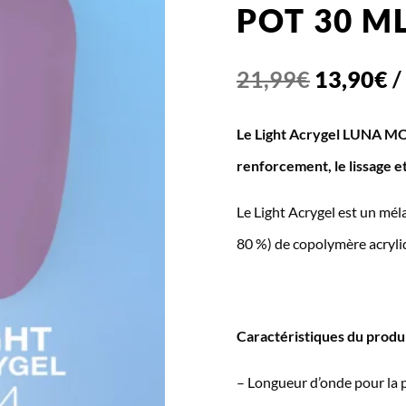
POT 30 M
Le
L
21,99
€
13,90
€
/
prix
p
Le Light Acrygel LUNA MOO
initial
a
renforcement, le lissage et
était :
es
21,99€.
1
Le Light Acrygel est un méla
80 %) de copolymère acryli
Caractéristiques du produi
– Longueur d’onde pour la 