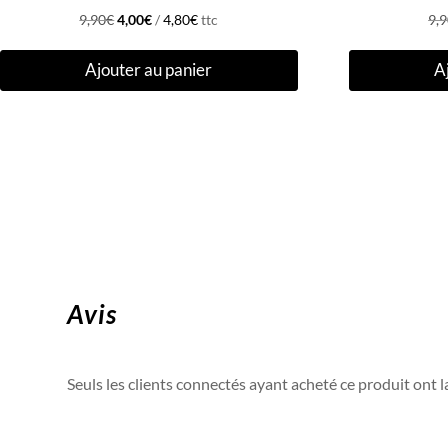
Le
Le
9,90
€
4,00
€
/
4,80
€
ttc
9,
prix
prix
Ajouter au panier
A
initial
actuel
était :
est :
9,90€.
4,00€.
Avis
Seuls les clients connectés ayant acheté ce produit ont la 