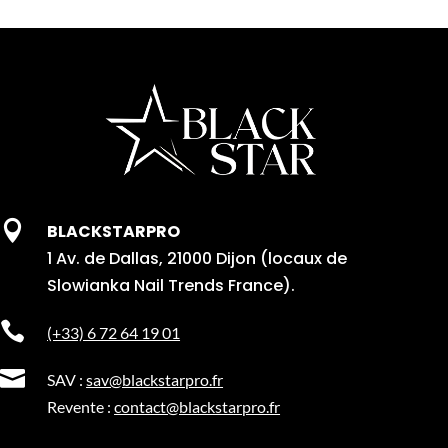

BLACKSTARPRO
1 Av. de Dallas, 21000 Dijon (locaux de
Slowianka Nail Trends France).

(+33) 6 72 64 19 01

SAV :
sav@blackstarpro.fr
Revente :
contact@blackstarpro.fr