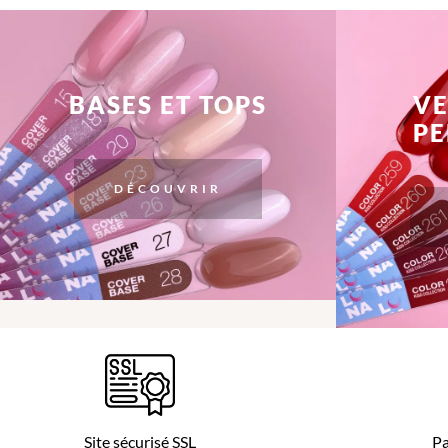
BASES ET TOPS
VE
P
DÉCOUVRIR
Site sécurisé SSL
Pa