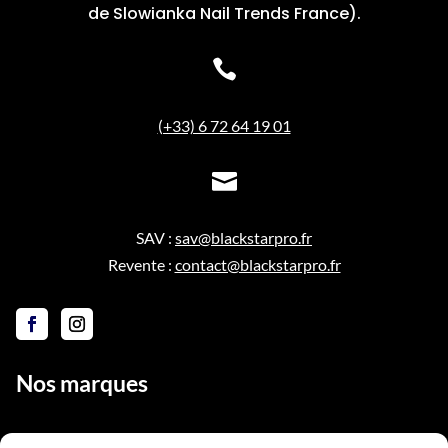
de Slowianka Nail Trends France).

(+33) 6 72 64 19 01

SAV :
sav@blackstarpro.fr
Revente :
contact@blackstarpro.fr
Nos marques