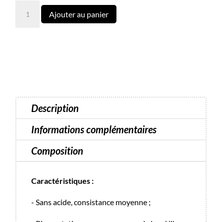
quantité
Ajouter au panier
de
Light
Acrygel
N°63
Luna
13
ml
Description
Informations complémentaires
Composition
Caractéristiques :
- Sans acide, consistance moyenne ;