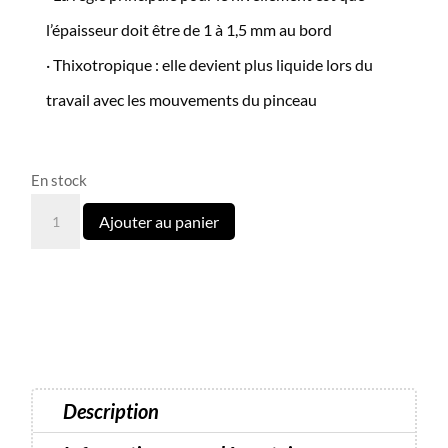
l’épaisseur doit être de 1 à 1,5 mm au bord
· Thixotropique : elle devient plus liquide lors du
travail avec les mouvements du pinceau
En stock
quantité
Ajouter au panier
de
LunaMoon
Tutti
Frutti
Base
N°20
Description