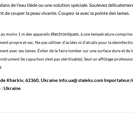
 dans de l'eau tiède ou une solution spéciale. Soulevez délicatement
ant de couper la peau vivante. Coupez-la avec la pointe des lames.
électroniques
à au moins 1 m des appareils
, à une température comprise e
t propre et sec. Ne pas utiliser d'acides ni d'alcalis pour la désinfection et
ent avec ses lames. Éviter de le faire tomber sur une surface dure et de 
l'instrument (le capuchon n'est pas stérilisable). Seul un affûtage profess
é
on de Kharkiv, 62360, Ukraine info.ua@ staleks.com Importateur/re
 : Ukraine