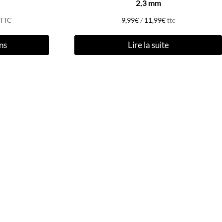
2,3 mm
TTC
9,99
€
/
11,99
€
ttc
Ce
ns
Lire la suite
produit
a
plusieurs
variations.
Les
options
peuvent
être
choisies
sur
la
page
du
produit