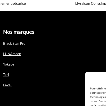
iement sécurisé
Livraison Colissi
Nos marques
Black Star Pro
LUNAmoon
Yokaba
Teri
Favai
Pour offrir l
pour stocker 
technologies
ou les ID uni
avoir un effe