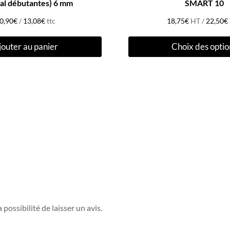
ial débutantes) 6 mm
SMART 10
0,90
€
/
13,08
€
ttc
18,75
€
HT /
22,50
€
jouter au panier
Choix des optio
possibilité de laisser un avis.