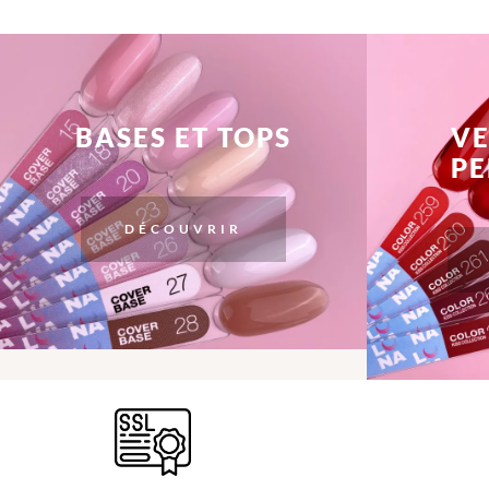
BASES ET TOPS
VE
P
DÉCOUVRIR