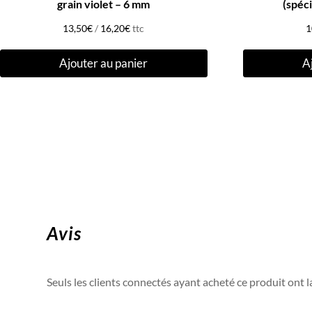
grain violet – 6 mm
(spéc
13,50
€
/
16,20
€
ttc
1
Ajouter au panier
A
Avis
Seuls les clients connectés ayant acheté ce produit ont la 