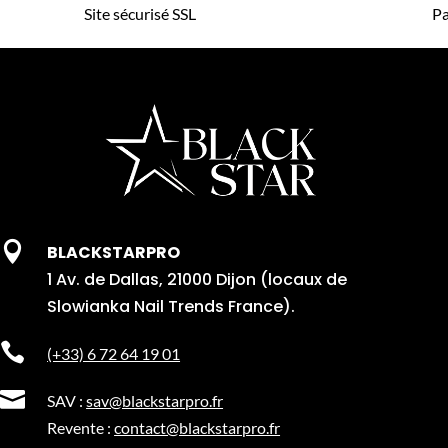
Site sécurisé SSL
Pa

BLACKSTARPRO
1 Av. de Dallas, 21000 Dijon (locaux de
Slowianka Nail Trends France).

(+33) 6 72 64 19 01

SAV :
sav@blackstarpro.fr
Revente :
contact@blackstarpro.fr