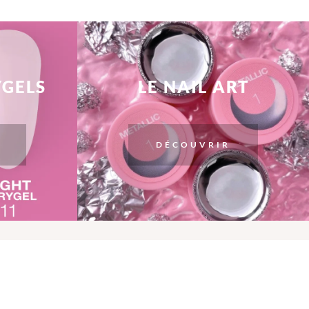
YGELS
LE NAIL ART
DÉCOUVRIR