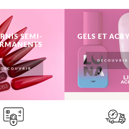
RNIS SEMI-
GELS ET ACR
ERMANENTS
DÉCOUVRIR
DÉCOUVRIR