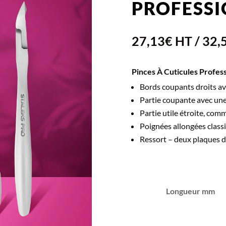
PROFESSI
27,13
€
HT /
32,
Pinces À Cuticules Profes
Bords coupants droits ave
Partie coupante avec une
Partie utile étroite, comm
Poignées allongées class
Ressort – deux plaques du
Longueur mm