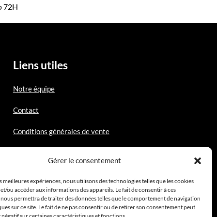
mo 72H
Liens utiles
Notre équipe
Contact
Conditions générales de vente
Mentions légales
Gérer le consentement
es meilleures expériences, nous utilisons des technologies telles que les cookies
et/ou accéder aux informations des appareils. Le fait de consentir à ces
 nous permettra de traiter des données telles que le comportement de navigation
ques sur ce site. Le fait de ne pas consentir ou de retirer son consentement peut
t négatif sur certaines caractéristiques et fonctions.