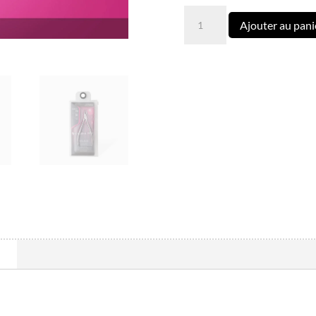
quantité
Ajouter au pani
de
Pinces
À
Cuticules
Professionnelles
EXPERT
90