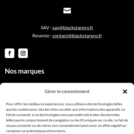

SAV :
sav@blackstarpro.fr
Revente :
contact@blackstarpro.fr
Nos marques
Gérer le consentement
Liens utiles
Pour offrir les meilleures expériences, nous utilisons des technologies telles
que les cookies pour stocker et/ou accéder aux informations des appareils. Le
Notre équipe
fait de consentir à ces technologies nous permettra de traiter des données
telles que le comportement de navigation ou les ID uniques sur ce site. Le fait de
Contact
ne pas consentir ou de retirer son consentement peut avoir un effet négatif sur
Conditions générales de vente
certaines caractéristiques et fonctions.