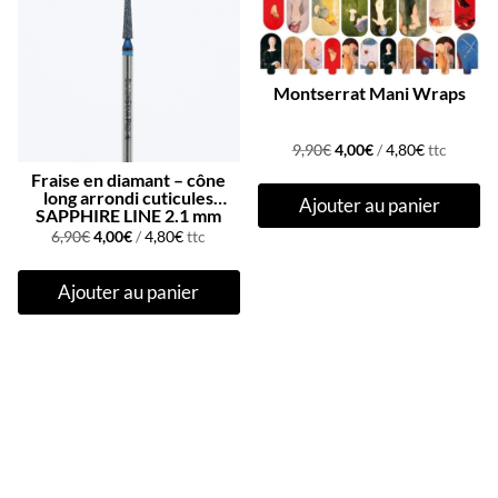
Montserrat Mani Wraps
Le
Le
9,90
€
4,00
€
/
4,80
€
ttc
prix
prix
Fraise en diamant – cône
long arrondi cuticules
Ajouter au panier
initial
actuel
SAPPHIRE LINE 2,1 mm
Le
Le
était :
est :
6,90
€
4,00
€
/
4,80
€
ttc
prix
prix
9,90€.
4,00€.
Ajouter au panier
initial
actuel
était :
est :
6,90€.
4,00€.