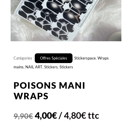
Catégories :
Offres Spéciales
,
Stickerspace
,
Wraps
mains
,
NAIL ART
,
Stickers
,
Stickers
POISONS MANI
WRAPS
Le
Le
4,00
€
/
4,80
€
ttc
9,90
€
prix
prix