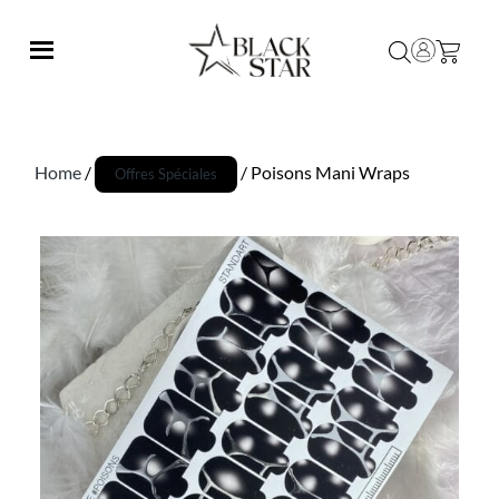
Home
/
/ Poisons Mani Wraps
Offres Spéciales
Promo !