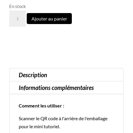
En stock
quantité
Ajouter au panier
de
Poisons
Mani
Wraps
Description
Informations complémentaires
Comment les utiliser :
Scanner le QR code à l'arrière de l'emballage
pour le mini tutoriel.