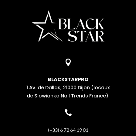

BLACKSTARPRO
1 Av. de Dallas, 21000 Dijon (locaux
de Slowianka Nail Trends France).

(+33) 6 72 64 19 01