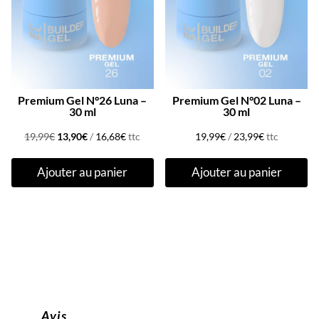
Premium Gel N°26 Luna –
Premium Gel N°02 Luna –
30 ml
30 ml
Le
Le
19,99
€
13,90
€
/
16,68
€
ttc
19,99
€
/
23,99
€
ttc
prix
prix
Ajouter au panier
Ajouter au panier
initial
actuel
était :
est :
19,99€.
13,90€.
Avis