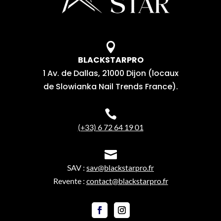

BLACKSTARPRO
1 Av. de Dallas, 21000 Dijon (locaux
de Slowianka Nail Trends France).

(+33) 6 72 64 19 01

SAV :
sav@blackstarpro.fr
Revente :
contact@blackstarpro.fr