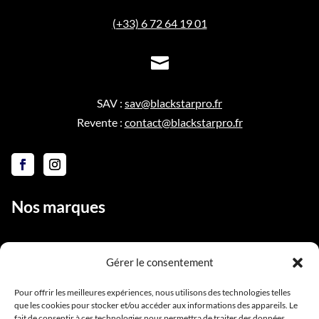
(+33) 6 72 64 19 01

SAV :
sav@blackstarpro.fr
Revente :
contact@blackstarpro.fr
Nos marques
Gérer le consentement
Liens utiles
Pour offrir les meilleures expériences, nous utilisons des technologies telles
que les cookies pour stocker et/ou accéder aux informations des appareils. Le
Notre équipe
fait de consentir à ces technologies nous permettra de traiter des données