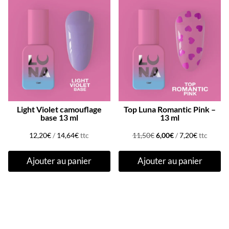
Promo !
Light Violet camouflage
Top Luna Romantic Pink –
base 13 ml
13 ml
Le
Le
12,20
€
/
14,64
€
ttc
11,50
€
6,00
€
/
7,20
€
ttc
prix
prix
Ajouter au panier
Ajouter au panier
initial
actuel
était :
est :
11,50€.
6,00€.