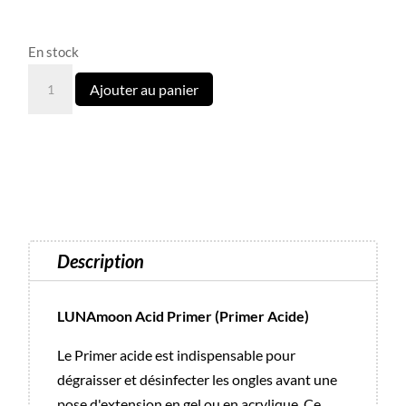
En stock
quantité
Ajouter au panier
de
Primer
acide
Luna
-13
ml
Description
LUNAmoon Acid Primer (Primer Acide)
Le Primer acide est indispensable pour
dégraisser et désinfecter les ongles avant une
pose d'extension en gel ou en acrylique. Ce