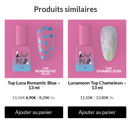
Produits similaires
Promo !
Top Luna Romantic Blue –
Lunamoon Top Chameleon –
13 ml
13 ml
Le
Le
11,50
€
6,90
€
/
8,28
€
ttc
11,50
€
/
13,80
€
ttc
prix
prix
Ajouter au panier
Ajouter au panier
initial
actuel
était :
est :
11,50€.
6,90€.