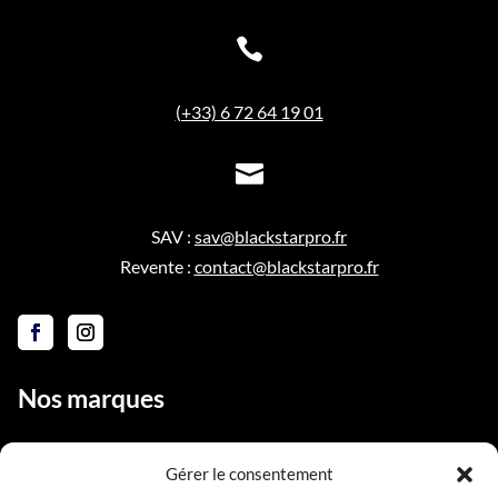

(+33) 6 72 64 19 01

SAV :
sav@blackstarpro.fr
Revente :
contact@blackstarpro.fr
Nos marques
Gérer le consentement
Liens utiles