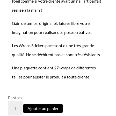
l’oeil comme si votre cliente avait un nail art parfait
9,90€.
4,00€.
réalisé à la main !
Gain de temps, originalité, laissez libre votre
imagination pour réaliser des poses créatives.
Les Wraps Stickerspace sont d’une très grande
qualité. Ne se déchirent pas et sont très résistants.
Une plaquette contient 27 wraps de différentes
tailles pour ajuster le produit à toute cliente.
En stock
quantité
Ajouter au panier
de