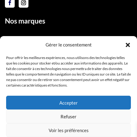
Nos marques
Gérer le consentement
Liens utiles
Pour offrir les meilleures expériences, nous utilisons des technologies telles
que les cookies pour stocker et/ou accéder aux informations des appareils. Le
Notre équipe
fait de consentir à ces technologies nous permettra de traiter des données
Contact
telles que le comportement de navigation ou les ID uniques sur ce site. Le fait de
ne pas consentir ou de retirer son consentement peut avoir un effet négatif sur
Conditions générales de vente
certaines caractéristiques et fonctions.
Mentions légales
Accepter
Refuser
Voir les préférences
Copyright BlackStarPro © 2025