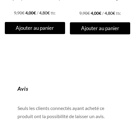
Le
Le
Le
Le
9,90
€
4,00
€
/
4,80
€
ttc
9,90
€
4,00
€
/
4,80
€
ttc
prix
prix
prix
prix
Ajouter au panier
Ajouter au panier
initial
actuel
initial
actuel
était :
est :
était :
est :
9,90€.
4,00€.
9,90€.
4,00€.
Avis
Seuls les clients connectés ayant acheté ce
produit ont la possibilité de laisser un avis.