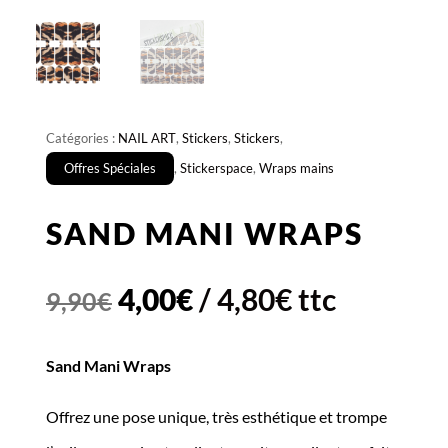
Catégories :
NAIL ART
,
Stickers
,
Stickers
,
Offres Spéciales
,
Stickerspace
,
Wraps mains
SAND MANI WRAPS
Le
Le
4,00
€
/
4,80
€
ttc
9,90
€
prix
prix
Sand Mani Wraps
initial
actuel
Offrez une pose unique, très esthétique et trompe
était :
est :