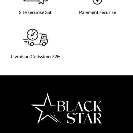
Site sécurisé SSL
Paiement sécurisé
Livraison Colissimo 72H