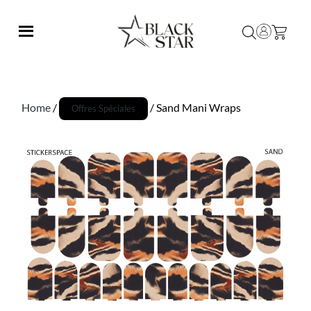
Home
/
/ Sand Mani Wraps
Offres Spéciales
Promo !