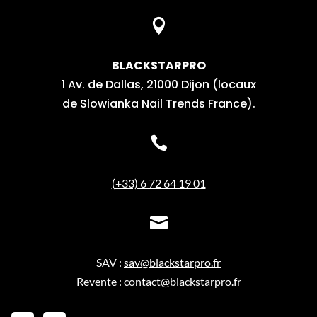

BLACKSTARPRO
1 Av. de Dallas, 21000 Dijon (locaux
de Slowianka Nail Trends France).

(+33) 6 72 64 19 01

SAV :
sav@blackstarpro.fr
Revente :
contact@blackstarpro.fr