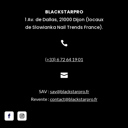
BLACKSTARPRO
1 Av. de Dallas, 21000 Dijon (locaux
de Slowianka Nail Trends France).

(+33) 6 72 64 19 01

SAV :
sav@blackstarpro.fr
Revente :
contact@blackstarpro.fr