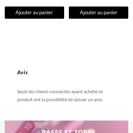
prix
prix
Ajouter au panier
Ajouter au panier
initial
actuel
était :
est :
19,99€.
13,90€.
Avis
Seuls les clients connectés ayant acheté ce
produit ont la possibilité de laisser un avis.
BASES ET TOPS