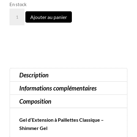
En stock
quantité
Ajouter au panier
de
Shimmer
Gel
N°
10
beige
rose
Description
Luna
-
Informations complémentaires
30
Composition
ml
Gel d’Extension à Paillettes Classique –
Shimmer Gel