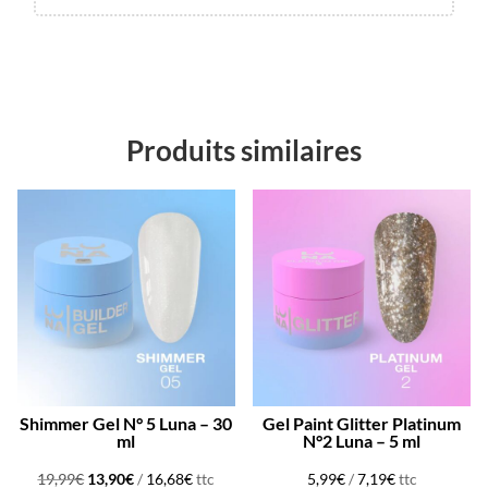
Produits similaires
Promo !
Shimmer Gel N° 5 Luna – 30
Gel Paint Glitter Platinum
ml
N°2 Luna – 5 ml
Le
Le
19,99
€
13,90
€
/
16,68
€
ttc
5,99
€
/
7,19
€
ttc