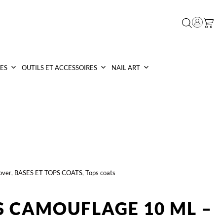
ES
OUTILS ET ACCESSOIRES
NAIL ART
over
,
BASES ET TOPS COATS
,
Tops coats
S CAMOUFLAGE 10 ML –