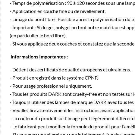
- Temps de polymérisation : 90 à 120 secondes sous une lam
- Application en couche fine ou de nivellement.
- Limage du bord libre : Possible après la polymérisation du t
- Important : Si du gel, polygel ou tout autre matériau est app
(en particulier le bord libre).
- Si vous appliquez deux couches et constatez que la seconde 
Informations Importantes :
- Détient des certificats de qualité européens et ukrainiens.
- Produit enregistré dans le système CPNP.
- Pour usage professionnel uniquement.
- Tous les produits DARK sont cruelty-free et non testés sur 
- Toujours utiliser des lampes de marque DARK avec tous le
- Veuillez lire attentivement les instructions avant applicatio
- La couleur du produit sur l'image peut légèrement différer d
- Le fabricant peut modifier la formule du produit pour l'améli
- Si vous avez une allergie ou une intolérance à l'un des ingré