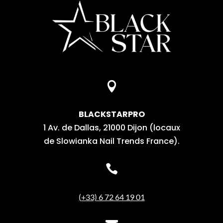

BLACKSTARPRO
1 Av. de Dallas, 21000 Dijon (locaux
de Slowianka Nail Trends France).

(+33) 6 72 64 19 01