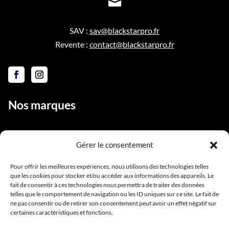

SAV :
sav@blackstarpro.fr
Revente :
contact@blackstarpro.fr
Nos marques
Gérer le consentement
Liens utiles
Pour offrir les meilleures expériences, nous utilisons des technologies telles
que les cookies pour stocker et/ou accéder aux informations des appareils. Le
Notre équipe
fait de consentir à ces technologies nous permettra de traiter des données
Contact
telles que le comportement de navigation ou les ID uniques sur ce site. Le fait de
ne pas consentir ou de retirer son consentement peut avoir un effet négatif sur
Conditions générales de vente
certaines caractéristiques et fonctions.
Mentions légales