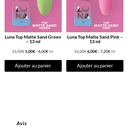
Luna Top Matte Sand Green
Luna Top Matte Sand Pink –
– 13 ml
13 ml
Le
Le
Le
Le
11,50
€
5,00
€
/
6,00
€
ttc
12,20
€
6,00
€
/
7,20
€
ttc
prix
prix
prix
prix
Ajouter au panier
Ajouter au panier
initial
actuel
initial
actuel
était :
est :
était :
est :
11,50€.
5,00€.
12,20€.
6,00€.
Avis