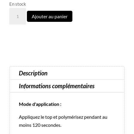
En stock
quantité
Ajouter au panier
de
Top
Velvet
MaX
Luna
-
13
Description
ml
Informations complémentaires
Mode d'application :
Appliquez le top et polymérisez pendant au
moins 120 secondes.