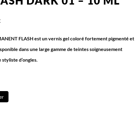
LASH DARK 01 – 10 ML
c
ENT FLASH est un vernis gel coloré fortement pigmenté et
 disponible dans une large gamme de teintes soigneusement
styliste d’ongles.
er