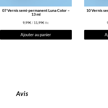
07 Vernis semi-permanent Luna Color –
10 Vernis s
13 ml
9,99
€
/
11,99
€
ttc
Ajouter au panier
A
Avis