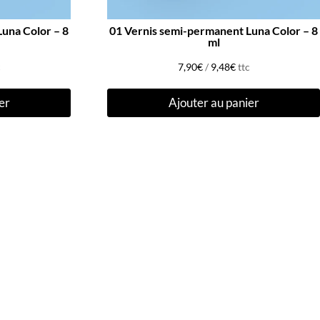
a Color – 8
01 Vernis semi-permanent Luna Color – 8
ml
c
7,90
€
/
9,48
€
ttc
er
Ajouter au panier