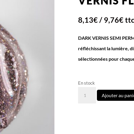
VERNIS F
8,13
€
/
9,76
€
tt
DARK VERNIS SEMI PERMAN
réfléchissant la lumière,
sélectionnées pour chaque 
En stock
quantité
Ajouter au pani
de
Vernis
Flash
Dark
01