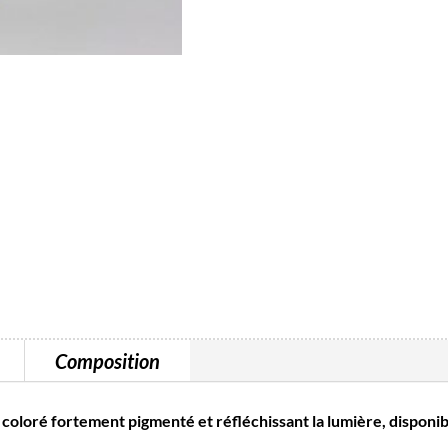
-
10
ml
Composition
ré fortement pigmenté et réfléchissant la lumière, disponib