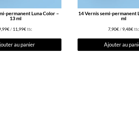
emi-permanent Luna Color –
14 Vernis semi-permanent Lun
13 ml
ml
9,99
€
/
11,99
€
ttc
7,90
€
/
9,48
€
tt
jouter au panier
Ajouter au pani