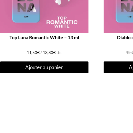
Top Luna Romantic White – 13 ml
Diablo 
11,50
€
/
13,80
€
ttc
12,
Ajouter au panier
A