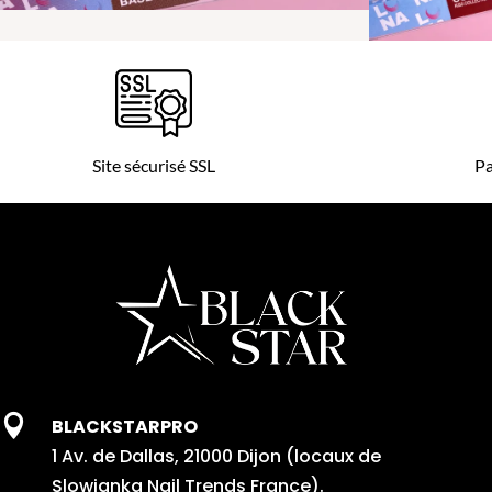
Site sécurisé SSL
Pa

BLACKSTARPRO
1 Av. de Dallas, 21000 Dijon (locaux de
Slowianka Nail Trends France).