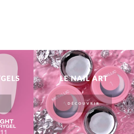
YGELS
LE NAIL ART
DÉCOUVRIR