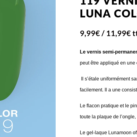
119 VERN
LUNA COL
9,99
€
/
11,99
€
t
Le vernis semi-permane
peut être appliqué en une
Il s’étale uniformément san
facilement. Il a une cons
Le flacon pratique et le pi
toute la plaque de l’ongl
Le gel-laque Lunamoon offr