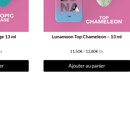
ge 13 ml
Lunamoon Top Chameleon – 13 ml
tc
11,50
€
/
13,80
€
ttc
er
Ajouter au panier