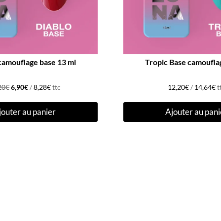
camouflage base 13 ml
Tropic Base camoufla
Le
Le
20
€
6,90
€
/
8,28
€
ttc
12,20
€
/
14,64
€
t
prix
prix
jouter au panier
Ajouter au pani
initial
actuel
était :
est :
12,20€.
6,90€.