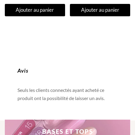
prix
prix
Ajouter au panier
Ajouter au panier
initial
actuel
était :
est :
11,50€.
6,50€.
Avis
Seuls les clients connectés ayant acheté ce
produit ont la possibilité de laisser un avis.
BASES ET TOPS