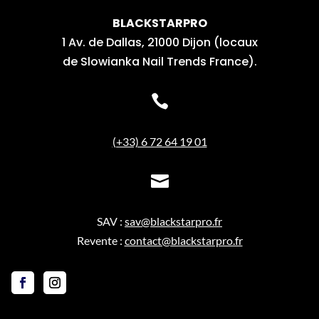
BLACKSTARPRO
1 Av. de Dallas, 21000 Dijon (locaux
de Slowianka Nail Trends France).

(+33) 6 72 64 19 01

SAV :
sav@blackstarpro.fr
Revente :
contact@blackstarpro.fr