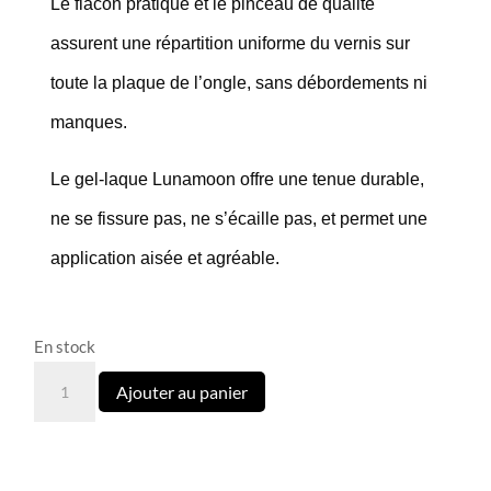
Le flacon pratique et le pinceau de qualité
assurent une répartition uniforme du vernis sur
toute la plaque de l’ongle, sans débordements ni
manques.
Le gel-laque Lunamoon offre une tenue durable,
ne se fissure pas, ne s’écaille pas, et permet une
application aisée et agréable.
En stock
quantité
Ajouter au panier
de
19
Vernis