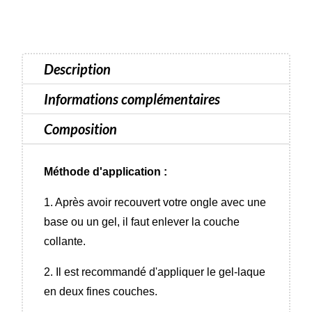
semi-
permanent
Luna
Color
Description
-
8
Informations complémentaires
ml
Composition
Méthode d'application :
1. Après avoir recouvert votre ongle avec une
base ou un gel, il faut enlever la couche
collante.
2. Il est recommandé d'appliquer le gel-laque
en deux fines couches.