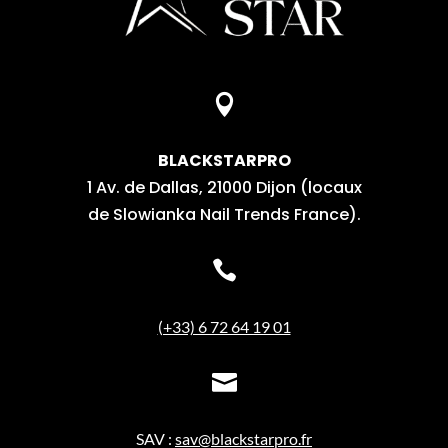

BLACKSTARPRO
1 Av. de Dallas, 21000 Dijon (locaux
de Slowianka Nail Trends France).

(+33) 6 72 64 19 01

SAV :
sav@blackstarpro.fr