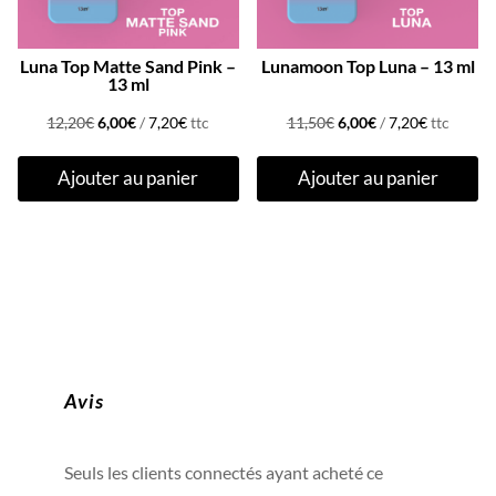
Luna Top Matte Sand Pink –
Lunamoon Top Luna – 13 ml
13 ml
Le
Le
Le
Le
12,20
€
6,00
€
/
7,20
€
ttc
11,50
€
6,00
€
/
7,20
€
ttc
prix
prix
prix
prix
Ajouter au panier
Ajouter au panier
initial
actuel
initial
actuel
était :
est :
était :
est :
12,20€.
6,00€.
11,50€.
6,00€.
Avis
Seuls les clients connectés ayant acheté ce