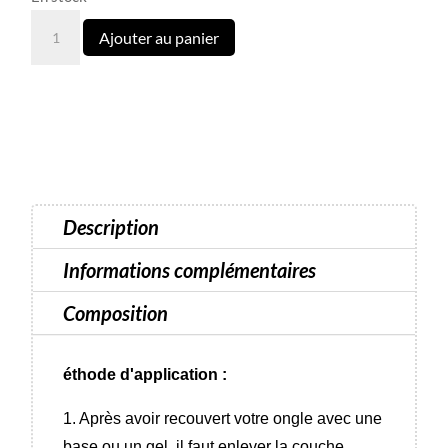
quantité
Ajouter au panier
de
217
Vernis
semi-
permanent
Luna
Color
Description
-
8
Informations complémentaires
ml
Composition
éthode d'application :
1. Après avoir recouvert votre ongle avec une
base ou un gel, il faut enlever la couche