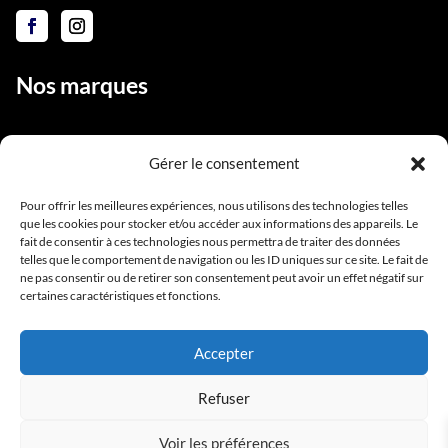
Nos marques
Gérer le consentement
Liens utiles
Pour offrir les meilleures expériences, nous utilisons des technologies telles
que les cookies pour stocker et/ou accéder aux informations des appareils. Le
Notre équipe
fait de consentir à ces technologies nous permettra de traiter des données
Contact
telles que le comportement de navigation ou les ID uniques sur ce site. Le fait de
ne pas consentir ou de retirer son consentement peut avoir un effet négatif sur
Conditions générales de vente
certaines caractéristiques et fonctions.
Mentions légales
Accepter
Refuser
Voir les préférences