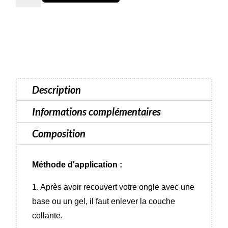
227
Vernis
semi-
permanent
Luna
Color
Description
-
13
Informations complémentaires
ml
Composition
Méthode d'application :
1. Après avoir recouvert votre ongle avec une
base ou un gel, il faut enlever la couche
collante.