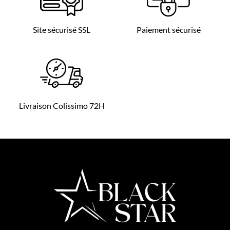
Site sécurisé SSL
Paiement sécurisé
Livraison Colissimo 72H