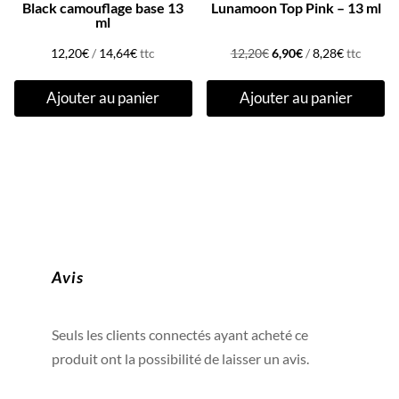
Black camouflage base 13
Lunamoon Top Pink – 13 ml
ml
Le
Le
12,20
€
/
14,64
€
ttc
12,20
€
6,90
€
/
8,28
€
ttc
prix
prix
Ajouter au panier
Ajouter au panier
initial
actuel
était :
est :
12,20€.
6,90€.
Avis
Seuls les clients connectés ayant acheté ce
produit ont la possibilité de laisser un avis.