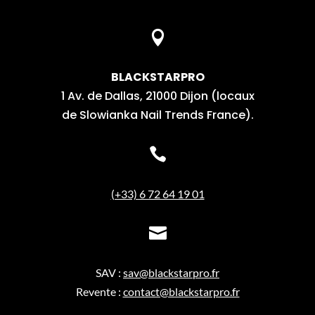

BLACKSTARPRO
1 Av. de Dallas, 21000 Dijon (locaux
de Slowianka Nail Trends France).

(+33) 6 72 64 19 01

SAV :
sav@blackstarpro.fr
Revente :
contact@blackstarpro.fr